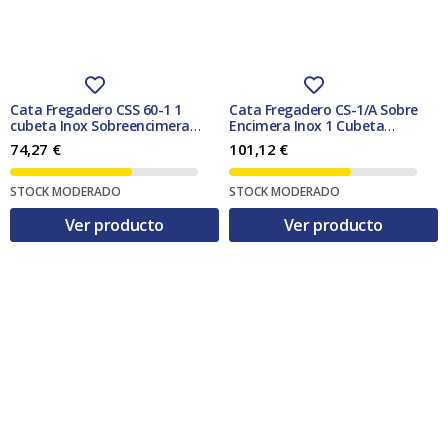
Cata Fregadero CSS 60-1 1
Cata Fregadero CS-1/A Sobre
cubeta Inox Sobreencimera
Encimera Inox 1 Cubeta
Mueble 60 cm
480×480 165 mm
74,27
€
101,12
€
STOCK MODERADO
STOCK MODERADO
Ver producto
Ver producto