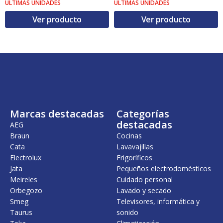
€
ÚLTIMAS UNIDADES
ÚLTIMAS UNIDADES
.
Ver producto
Ver producto
Marcas destacadas
Categorías
destacadas
AEG
Braun
Cocinas
Cata
Lavavajillas
Electrolux
Frigoríficos
Jata
Pequeños electrodomésticos
Meireles
Cuidado personal
Orbegozo
Lavado y secado
Smeg
Televisores, informática y
Taurus
sonido