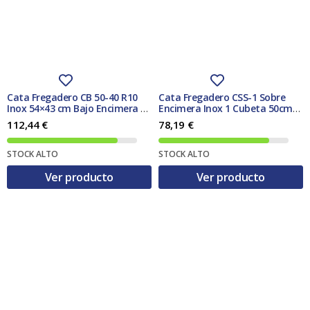
Cata Fregadero CB 50-40 R10
Cata Fregadero CSS-1 Sobre
Inox 54×43 cm Bajo Encimera 1
Encimera Inox 1 Cubeta 50cm
Cubeta
Acero AISI 304
112,44
€
78,19
€
STOCK ALTO
STOCK ALTO
Ver producto
Ver producto