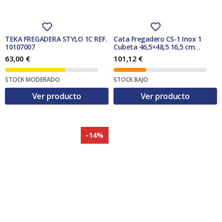
TEKA FREGADERA STYLO 1C REF.
Cata Fregadero CS-1 Inox 1
10107007
Cubeta 46,5×48,5 16,5 cm
Sobreencimera
63,00
€
101,12
€
STOCK MODERADO
STOCK BAJO
Ver producto
Ver producto
-14%