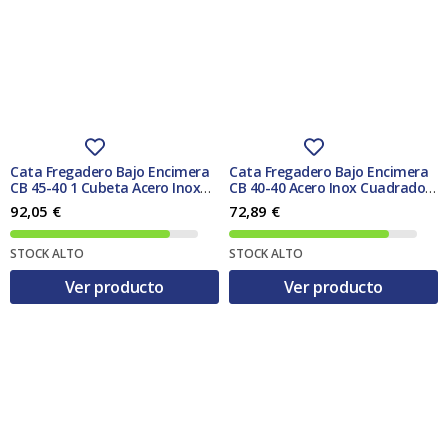
Cata Fregadero Bajo Encimera
Cata Fregadero Bajo Encimera
CB 45-40 1 Cubeta Acero Inox
CB 40-40 Acero Inox Cuadrado
304 495x445mm
445×445 mm
92,05
€
72,89
€
STOCK ALTO
STOCK ALTO
Ver producto
Ver producto