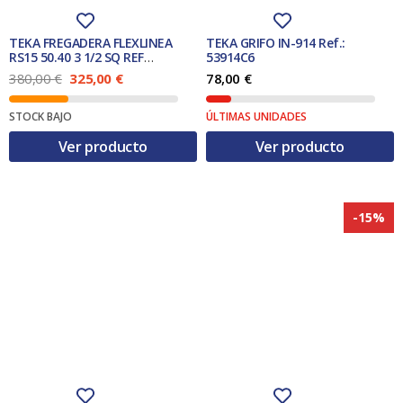
TEKA FREGADERA FLEXLINEA
TEKA GRIFO IN-914 Ref.:
RS15 50.40 3 1/2 SQ REF
53914C6
115000012
E
E
380,00
€
325,00
€
78,00
€
l
l
p
p
STOCK BAJO
ÚLTIMAS UNIDADES
r
r
e
e
Ver producto
Ver producto
c
c
i
i
o
o
o
a
r
c
-15%
i
t
g
u
i
a
n
l
a
e
l
s
e
:
r
3
a
2
:
5
3
,
8
0