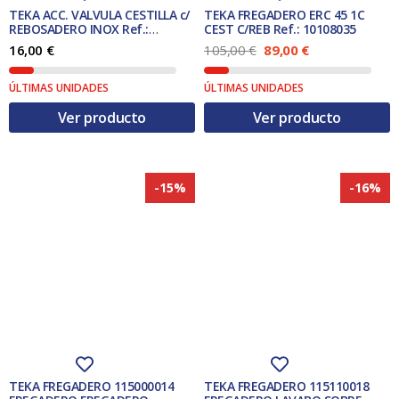
0
0
TEKA ACC. VALVULA CESTILLA c/
TEKA FREGADERO ERC 45 1C
,
REBOSADERO INOX Ref.:
CEST C/REB Ref.: 10108035
0
€
61001302
E
E
16,00
€
105,00
€
89,00
€
0
.
l
l
p
p
€
ÚLTIMAS UNIDADES
ÚLTIMAS UNIDADES
r
r
.
e
e
Ver producto
Ver producto
c
c
i
i
o
o
o
a
r
c
-15%
-16%
i
t
g
u
i
a
n
l
a
e
l
s
e
:
r
8
a
9
:
,
1
0
0
0
5
TEKA FREGADERO 115000014
TEKA FREGADERO 115110018
,
€