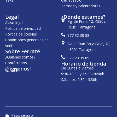
Teka
Climatización
Termos y calentadores
Legal
¿Dónde estamos?
Pg. de Prim, 12, 43202
Aviso legal
Reus, Tarragona
Política de privacidad
Política de cookies
977 32 38 88
Condiciones generales de
Av. de Ramón y Cajal, 78,
venta
43001 Tarragona
Sobre Ferraté
¿Quiénes somos?
977 23 39 09
Horario de tienda
Contáctanos
¡Síguenos!
De Lunes a Viernes:
I
F
n
a
9:30-13:30 y 16:30-20:00h
s
c
Sábados: 9:30-13:30h
t
e
a
b
g
o
r
o
a
k
m
-
s
q
u
Pago seguro: