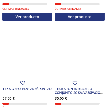
0
.
0
.
l
l
p
p
€
€
ÚLTIMAS UNIDADES
ÚLTIMAS UNIDADES
r
r
.
.
e
e
Ver producto
Ver producto
c
c
i
i
o
o
o
a
r
c
i
t
g
u
i
a
n
l
a
e
l
s
e
:
r
1
a
6
:
5
1
,
9
0
6
0
TEKA GRIFO IN-912 Ref. 5391212
TEKA SIFON FREGADERO
,
CONJUNTO 2C SALVAESPACIO
0
€
Ref. 61001104
67,00
€
35,00
€
0
.