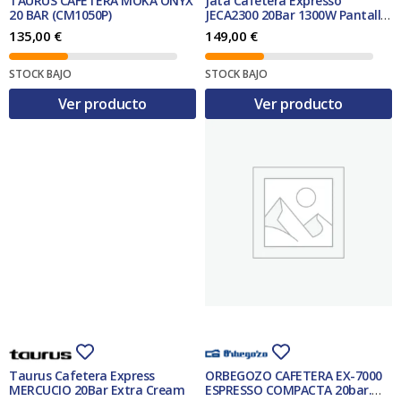
20 BAR (CM1050P)
JECA2300 20Bar 1300W Pantalla
Táctil
135,00
€
149,00
€
STOCK BAJO
STOCK BAJO
Ver producto
Ver producto
Taurus Cafetera Express
ORBEGOZO CAFETERA EX-7000
MERCUCIO 20Bar Extra Cream
ESPRESSO COMPACTA 20bar.
1350w.