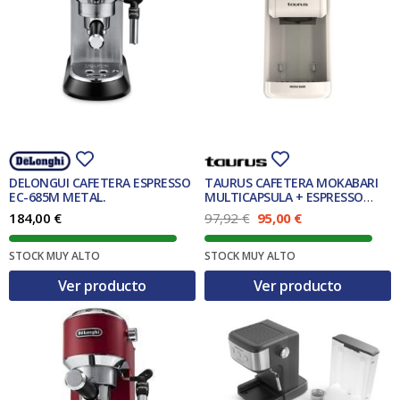
DELONGUI CAFETERA ESPRESSO
TAURUS CAFETERA MOKABARI
EC-685M METAL.
MULTICAPSULA + ESPRESSO
CREMA (CM1400P)
E
E
184,00
€
97,92
€
95,00
€
l
l
p
p
STOCK MUY ALTO
STOCK MUY ALTO
r
r
e
e
Ver producto
Ver producto
c
c
i
i
o
o
o
a
r
c
i
t
g
u
i
a