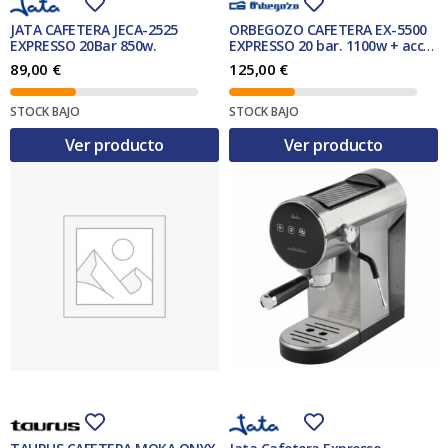
JATA CAFETERA JECA-2525
ORBEGOZO CAFETERA EX-5500
EXPRESSO 20Bar 850w.
EXPRESSO 20 bar. 1100w + acc
capsulas nespresso
89,00
€
125,00
€
STOCK BAJO
STOCK BAJO
Ver producto
Ver producto
TAURUS CAFETERA MOKA ONYX
Jata Cafetera Expresso