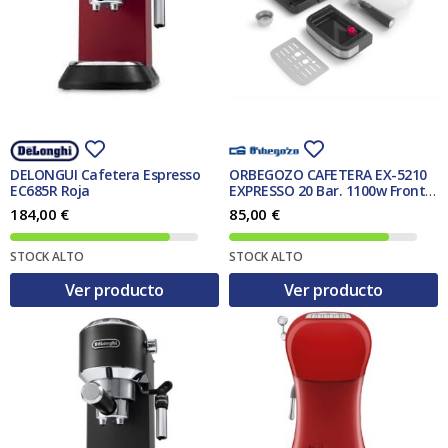
n
l
a
e
l
s
e
:
r
9
a
5
:
,
9
0
7
0
,
DELONGUI Cafetera Espresso
ORBEGOZO CAFETERA EX-5210
9
€
EC685R Roja
EXPRESSO 20 Bar. 1100w Frontal
2
.
INOX
184,00
€
85,00
€
€
.
STOCK ALTO
STOCK ALTO
Ver producto
Ver producto