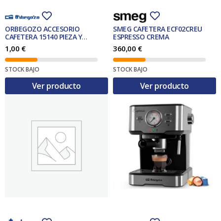
ORBEGOZO ACCESORIO
SMEG CAFETERA ECF02CREU
CAFETERA 15140 PIEZA Y
ESPRESSO CREMA
ACCESORIO PARA CAFETERA
1,00
€
360,00
€
STOCK BAJO
STOCK BAJO
Ver producto
Ver producto