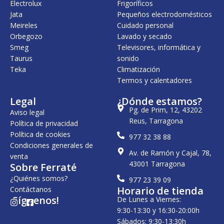
Electrolux
Frigoríficos
Jata
Pequeños electrodomésticos
Meireles
Cuidado personal
Orbegozo
Lavado y secado
Smeg
Televisores, informática y
Taurus
sonido
Teka
Climatización
Termos y calentadores
Legal
¿Dónde estamos?
Pg. de Prim, 12, 43202
Aviso legal
Reus, Tarragona
Política de privacidad
Política de cookies
977 32 38 88
Condiciones generales de
Av. de Ramón y Cajal, 78,
venta
43001 Tarragona
Sobre Ferraté
¿Quiénes somos?
977 23 39 09
Horario de tienda
Contáctanos
¡Síguenos!
De Lunes a Viernes:
I
F
n
a
9:30-13:30 y 16:30-20:00h
s
c
Sábados: 9:30-13:30h