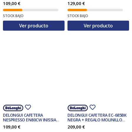
109,00
€
129,00
€
STOCK BAJO
STOCK BAJO
Ver producto
Ver producto
DELONGUI CAFETERA
DELONGUI CAFETERA EC-685BK
NESPRESSO EN80CW INISSIA
NEGRA + REGALO MOLINILLO
CREMA
KG200
109,00
€
209,00
€