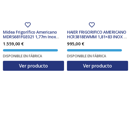
Midea Frigorífico Americano
HAIER FRIGORIFICO AMERICANO
MDRS681FGE021 1,77m Inox
HCR3818EWMM 1,81×83 INOX 4P
NoFrost Dispensador Clase E
NF DISPENSADOR CLASE E
1.559,00
€
995,00
€
DISPONIBLE EN FÁBRICA
DISPONIBLE EN FÁBRICA
Ver producto
Ver producto