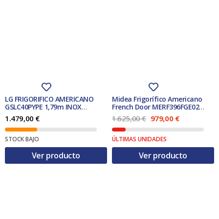
LG FRIGORIFICO AMERICANO
Midea Frigorífico Americano
GSLC40PYPE 1,79m INOX
French Door MERF396FGE02
DISPENSADOR N.F. CLASE E
Inox Clase E
E
E
1.479,00
€
1.625,00
€
979,00
€
l
l
p
p
STOCK BAJO
ÚLTIMAS UNIDADES
r
r
e
e
Ver producto
Ver producto
c
c
i
i
o
o
o
a
r
c
i
t
g
u
i
a