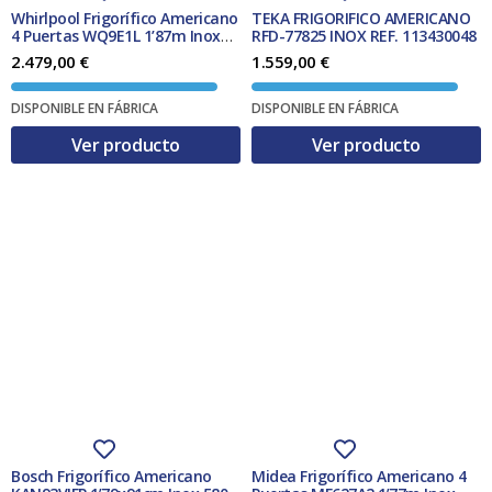
Whirlpool Frigorífico Americano
TEKA FRIGORIFICO AMERICANO
4 Puertas WQ9E1L 1’87m Inox
RFD-77825 INOX REF. 113430048
NoFrost 610L Clase F
2.479,00
€
1.559,00
€
DISPONIBLE EN FÁBRICA
DISPONIBLE EN FÁBRICA
Ver producto
Ver producto
Bosch Frigorífico Americano
Midea Frigorífico Americano 4