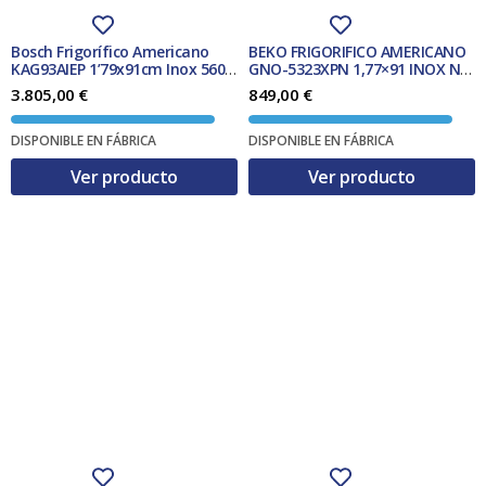
Bosch Frigorífico Americano
BEKO FRIGORIFICO AMERICANO
KAG93AIEP 1’79x91cm Inox 560L
GNO-5323XPN 1,77×91 INOX N.F.
Clase E
CLASE D
3.805,00
€
849,00
€
DISPONIBLE EN FÁBRICA
DISPONIBLE EN FÁBRICA
Ver producto
Ver producto