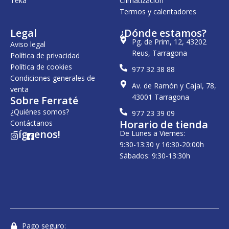
Teka
Climatización
Termos y calentadores
Legal
¿Dónde estamos?
Pg. de Prim, 12, 43202
Aviso legal
Reus, Tarragona
Política de privacidad
Política de cookies
977 32 38 88
Condiciones generales de
Av. de Ramón y Cajal, 78,
venta
43001 Tarragona
Sobre Ferraté
¿Quiénes somos?
977 23 39 09
Horario de tienda
Contáctanos
¡Síguenos!
De Lunes a Viernes:
I
F
n
a
9:30-13:30 y 16:30-20:00h
s
c
Sábados: 9:30-13:30h
t
e
a
b
g
o
r
o
a
k
m
-
s
q
u
Pago seguro: