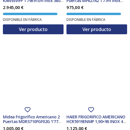
KAN93VIFP 1’79x91cm Inox 580L
Puertas MF627A2 1’77m Inox
Clase F
NoFrost 492L Clase A++
2.945,00
€
975,00
€
DISPONIBLE EN FÁBRICA
DISPONIBLE EN FÁBRICA
Ver producto
Ver producto
Midea Frigorífico Americano 2
HAIER FRIGORIFICO AMERICANO
Puertas MDRS710FGF02G 1’77m
HCR5919ENMP 1,90×90 INOX 4P
Inox NoFrost 532L Clase F
N.F. CLASE E
1.005,00
€
1.125,00
€