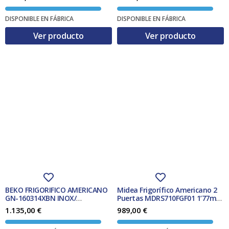
DISPONIBLE EN FÁBRICA
DISPONIBLE EN FÁBRICA
Ver producto
Ver producto
BEKO FRIGORIFICO AMERICANO
Midea Frigorífico Americano 2
GN-160314XBN INOX/
Puertas MDRS710FGF01 1’77m
179x91cm/N.F./CLASE E
Blanco NoFrost 532L Clase F
1.135,00
€
989,00
€