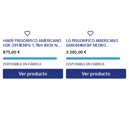
HAIER FRIGORIFICO AMERICANO
LG FRIGORIFICO AMERICANO
HSR-3918ENPG 1,78m INOX N.F.
GMX844MCBF NEGRO
CLASE E
DISPENSADOR F
875,00
€
3.365,00
€
DISPONIBLE EN FÁBRICA
DISPONIBLE EN FÁBRICA
Ver producto
Ver producto