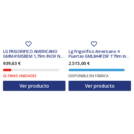
n
l
a
e
l
s
e
:
r
9
a
7
:
9
1
,
.
0
6
0
LG FRIGORIFICO AMERICANO
Lg Frigorífico Americano 4
2
GMM41MSBEM 1,79m INOX N.F.
Puertas GML844PZ6F 1’79m Inox
5
€
CLASE E
570L Dispensador Clase F
939,63
€
2.515,00
€
,
.
0
0
ÚLTIMAS UNIDADES
DISPONIBLE EN FÁBRICA
Ver producto
Ver producto
€
.