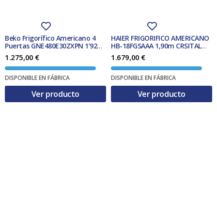
Beko Frigorífico Americano 4
HAIER FRIGORIFICO AMERICANO
Puertas GNE480E30ZXPN 1’92m
HB-18FGSAAA 1,90m CRSITAL
Inox NoFrost Clase F
INOX N.F. CLASE E
1.275,00
€
1.679,00
€
DISPONIBLE EN FÁBRICA
DISPONIBLE EN FÁBRICA
Ver producto
Ver producto