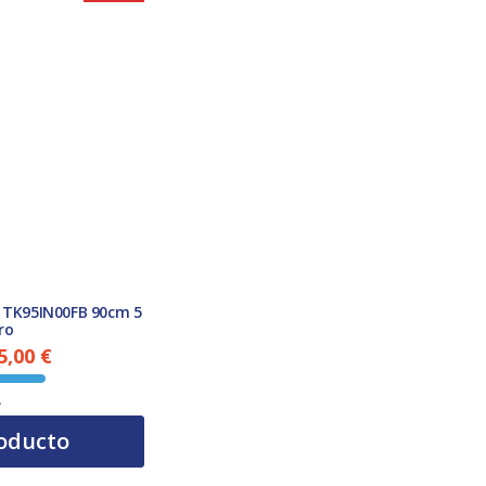
n TK95IN00FB 90cm 5
ro
5,00
€
El precio actual es: 1.005,00 €.
A
oducto