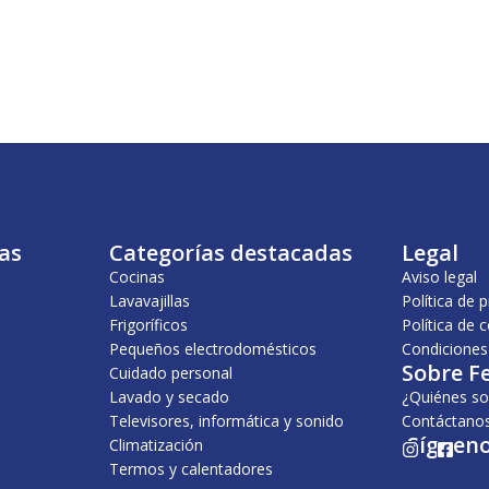
as
Categorías destacadas
Legal
Cocinas
Aviso legal
Lavavajillas
Política de 
Frigoríficos
Política de 
Pequeños electrodomésticos
Condiciones
Sobre F
Cuidado personal
Lavado y secado
¿Quiénes s
Televisores, informática y sonido
Contáctano
¡Sígueno
Climatización
I
F
n
a
Termos y calentadores
s
c