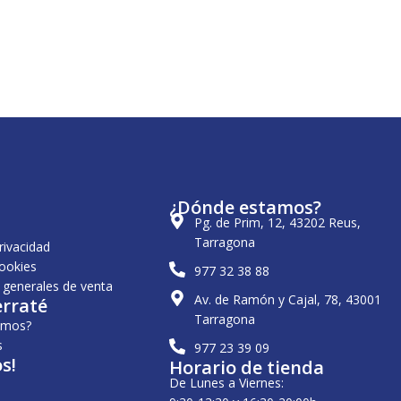
¿Dónde estamos?
Pg. de Prim, 12, 43202 Reus,
Tarragona
privacidad
cookies
977 32 38 88
 generales de venta
Av. de Ramón y Cajal, 78, 43001
erraté
Tarragona
omos?
s
977 23 39 09
s!
Horario de tienda
De Lunes a Viernes: