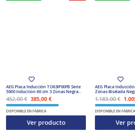
AEG Placa Inducción TO63IP00FB Serie
AEG Placa Inducció
5000 Induction 60 cm 3 Zonas Negra
Zonas Biselada Neg
PowerBoost Hob2Hood Clase A
452,00
€
385,00
€
1.183,00
€
1.00
El precio actual es: 385,00 €.
El precio original era: 452,00 €.
El precio original era: 1.183,00 €.
DISPONIBLE EN FÁBRICA
DISPONIBLE EN FÁBRIC
Ver producto
Ver pr