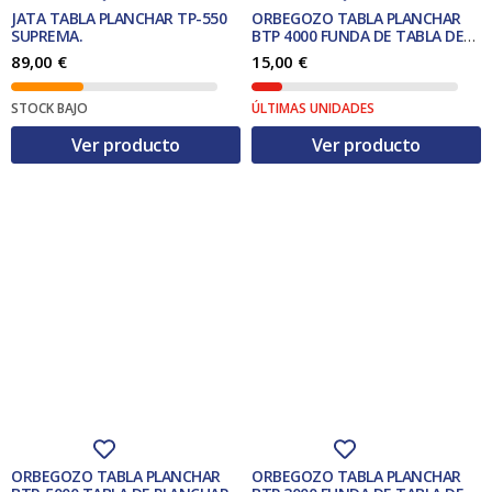
JATA TABLA PLANCHAR TP-550
ORBEGOZO TABLA PLANCHAR
SUPREMA.
BTP 4000 FUNDA DE TABLA DE
PLANCHAR FUNDA ACOLCHADA
89,00
€
15,00
€
PARA TABLA DE PLANCHAR
ALGODIN MULTICOLOR
STOCK BAJO
ÚLTIMAS UNIDADES
Ver producto
Ver producto
ORBEGOZO TABLA PLANCHAR
ORBEGOZO TABLA PLANCHAR