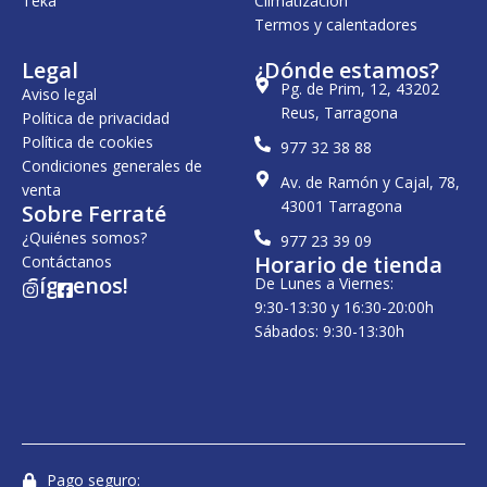
Teka
Climatización
Termos y calentadores
Legal
¿Dónde estamos?
Pg. de Prim, 12, 43202
Aviso legal
Reus, Tarragona
Política de privacidad
Política de cookies
977 32 38 88
Condiciones generales de
Av. de Ramón y Cajal, 78,
venta
43001 Tarragona
Sobre Ferraté
¿Quiénes somos?
977 23 39 09
Horario de tienda
Contáctanos
¡Síguenos!
De Lunes a Viernes:
I
F
n
a
9:30-13:30 y 16:30-20:00h
s
c
Sábados: 9:30-13:30h
t
e
a
b
g
o
r
o
a
k
m
-
s
q
u
Pago seguro: