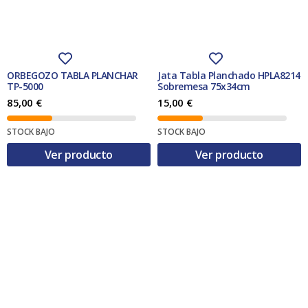
e
:
e
:
r
4
r
3
a
6
a
5
:
,
:
,
5
0
3
0
1
0
7
0
,
,
ORBEGOZO TABLA PLANCHAR
Jata Tabla Planchado HPLA8214
0
€
4
€
TP-5000
Sobremesa 75x34cm
9
.
5
.
85,00
€
15,00
€
€
€
.
.
STOCK BAJO
STOCK BAJO
Ver producto
Ver producto