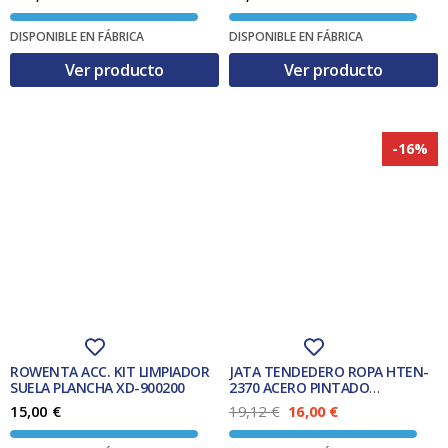
DISPONIBLE EN FÁBRICA
DISPONIBLE EN FÁBRICA
Ver producto
Ver producto
-16%
ROWENTA ACC. KIT LIMPIADOR
JATA TENDEDERO ROPA HTEN-
SUELA PLANCHA XD-900200
2370 ACERO PINTADO
176x55x92.
E
E
15,00
€
19,12
€
16,00
€
l
l
p
p