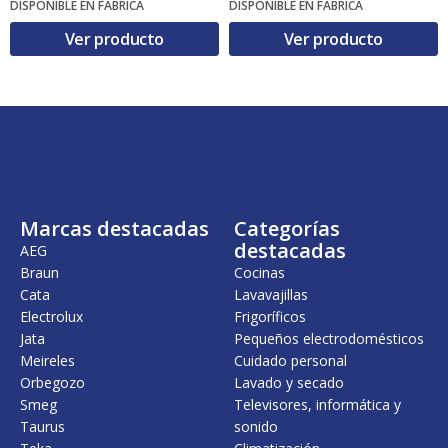
DISPONIBLE EN FÁBRICA
DISPONIBLE EN FÁBRICA
r
r
e
e
Ver producto
Ver producto
c
c
i
i
o
o
o
a
r
c
i
t
g
u
i
a
n
l
a
e
l
s
Marcas destacadas
Categorías
e
:
destacadas
r
1
AEG
a
6
Braun
Cocinas
:
,
Cata
Lavavajillas
1
0
Electrolux
Frigoríficos
9
0
,
Jata
Pequeños electrodomésticos
1
€
Meireles
Cuidado personal
2
.
Orbegozo
Lavado y secado
€
Smeg
Televisores, informática y
.
Taurus
sonido