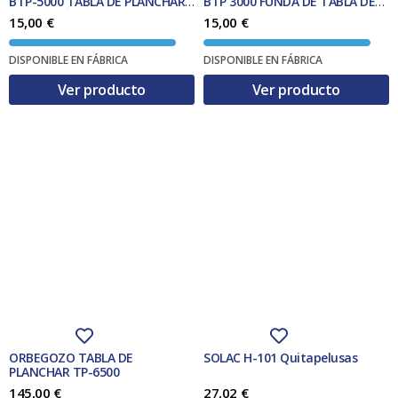
BTP-5000 TABLA DE PLANCHAR
BTP 3000 FUNDA DE TABLA DE
DE TAMAÑO COMPLETO 1350 X
PLANCHAR FUNDA ACOLCHADA
15,00
€
15,00
€
460 MM
PARA TABLA DE PLANCHAR
ALGODIN AZUL
DISPONIBLE EN FÁBRICA
DISPONIBLE EN FÁBRICA
Ver producto
Ver producto
ORBEGOZO TABLA DE
SOLAC H-101 Quitapelusas
PLANCHAR TP-6500
145,00
€
27,02
€