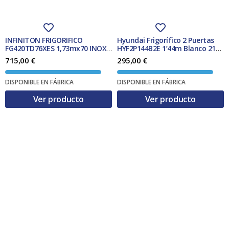
a
0
:
9
3
,
5
0
0
0
INFINITON FRIGORIFICO
Hyundai Frigorífico 2 Puertas
,
FG420TD76XES 1,73mx70 INOX
HYF2P144B2E 1’44m Blanco 216L
0
€
N.F. CLASE E
Clase F
715,00
€
295,00
€
0
.
€
DISPONIBLE EN FÁBRICA
DISPONIBLE EN FÁBRICA
.
Ver producto
Ver producto