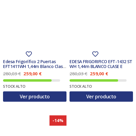
Edesa Frigorífico 2 Puertas
EDESA FRIGORIFICO EFT-1432 ST
EFT1411WH 1,44m Blanco Clase
WH 1,44m BLANCO CLASE E
F
E
E
E
E
280,03
€
259,00
€
280,03
€
259,00
€
l
l
l
l
p
p
p
p
STOCK ALTO
STOCK ALTO
r
r
r
r
e
e
e
e
Ver producto
Ver producto
c
c
c
c
i
i
i
i
o
o
o
o
o
a
o
a
r
c
r
c
-14%
i
t
i
t
g
u
g
u
i
a
i
a