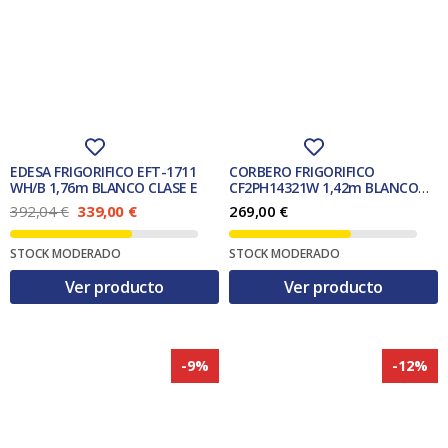
n
l
n
l
a
e
a
e
l
s
l
s
e
:
e
:
r
2
r
2
a
5
a
5
:
9
:
9
2
,
2
,
8
0
8
0
0
0
0
0
EDESA FRIGORIFICO EFT-1711
CORBERO FRIGORIFICO
,
,
WH/B 1,76m BLANCO CLASE E
CF2PH14321W 1,42m BLANCO
0
€
0
€
CLASE E
E
E
392,04
€
339,00
€
269,00
€
3
.
3
.
l
l
p
p
€
€
STOCK MODERADO
STOCK MODERADO
r
r
.
.
e
e
Ver producto
Ver producto
c
c
i
i
o
o
o
a
r
c
-9%
-12%
i
t
g
u
i
a
n
l
a
e