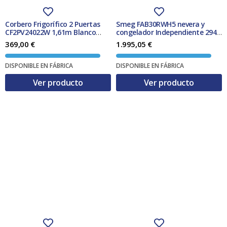
Corbero Frigorífico 2 Puertas
Smeg FAB30RWH5 nevera y
CF2PV24022W 1,61m Blanco
congelador Independiente 294 L
Clase F
D Blanco
369,00
€
1.995,05
€
DISPONIBLE EN FÁBRICA
DISPONIBLE EN FÁBRICA
Ver producto
Ver producto