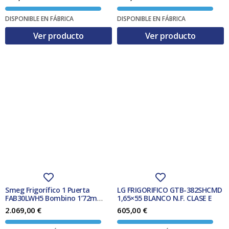
DISPONIBLE EN FÁBRICA
DISPONIBLE EN FÁBRICA
Ver producto
Ver producto
Smeg Frigorífico 1 Puerta
LG FRIGORIFICO GTB-382SHCMD
FAB30LWH5 Bombino 1’72m
1,65×55 BLANCO N.F. CLASE E
Blanco 294L Clase D
2.069,00
€
605,00
€