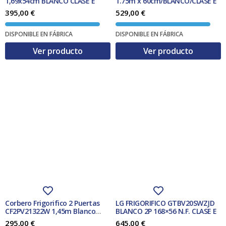
1,69x54cm BLANCO CLASE E
1.75m x 60cm/BLANCO/CLASE E
395,00
€
529,00
€
DISPONIBLE EN FÁBRICA
DISPONIBLE EN FÁBRICA
Ver producto
Ver producto
Corbero Frigorifico 2 Puertas
LG FRIGORIFICO GTBV20SWZJD
CF2PV21322W 1,45m Blanco
BLANCO 2P 168×56 N.F. CLASE E
Clase F
295,00
€
645,00
€