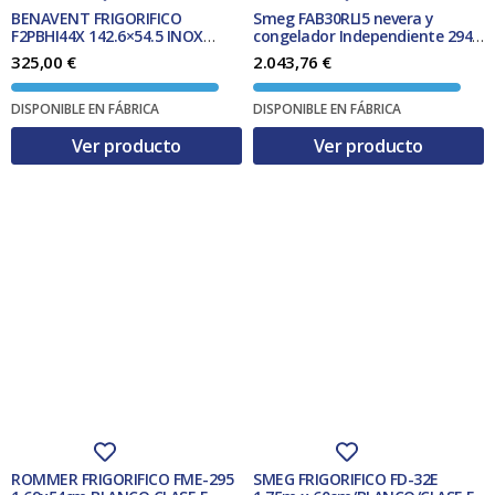
BENAVENT FRIGORIFICO
Smeg FAB30RLI5 nevera y
F2PBHI44X 142.6×54.5 INOX
congelador Independiente 294 L
CLASE F
D Verde, Cal
325,00
€
2.043,76
€
DISPONIBLE EN FÁBRICA
DISPONIBLE EN FÁBRICA
Ver producto
Ver producto
ROMMER FRIGORIFICO FME-295
SMEG FRIGORIFICO FD-32E