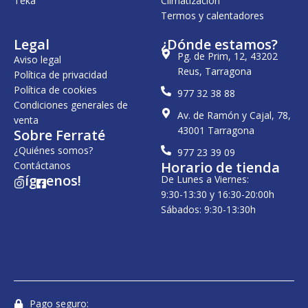
Teka
Climatización
Termos y calentadores
Legal
¿Dónde estamos?
Pg. de Prim, 12, 43202
Aviso legal
Reus, Tarragona
Política de privacidad
Política de cookies
977 32 38 88
Condiciones generales de
Av. de Ramón y Cajal, 78,
venta
43001 Tarragona
Sobre Ferraté
¿Quiénes somos?
977 23 39 09
Horario de tienda
Contáctanos
¡Síguenos!
De Lunes a Viernes:
I
F
n
a
9:30-13:30 y 16:30-20:00h
s
c
Sábados: 9:30-13:30h
t
e
a
b
g
o
r
o
a
k
m
-
s
q
u
Pago seguro: