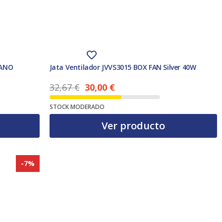
MANO
Jata Ventilador JVVS3015 BOX FAN Silver 40W
32,67
€
30,00
€
El precio actual es: 30,00 €.
El precio original era: 32,67 €.
STOCK MODERADO
Ver producto
-7%