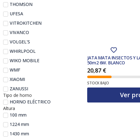
THOMSON
UFESA
VITROKITCHEN
VIVANCO
VOLGEL'S
WHIRLPOOL
JATA MATA INSECTOS Y 
WIKO MOBILE
50m2 6W. BLANCO
20,87
€
WMF
XIAOMI
STOCK BAJO
ZANUSSI
Ver pr
Tipo de horno
HORNO ELÉCTRICO
Altura
100 mm
1224 mm
1430 mm