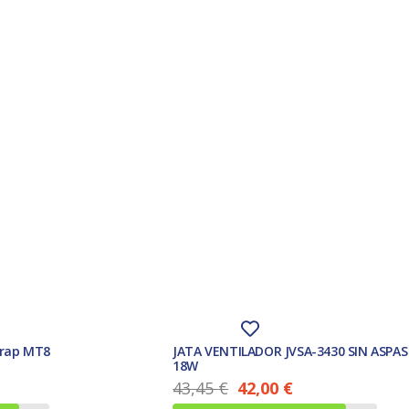
trap MT8
JATA VENTILADOR JVSA-3430 SIN ASPA
18W
43,45
€
42,00
€