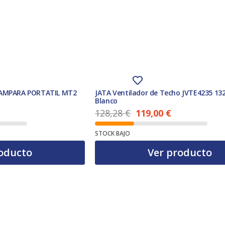
LAMPARA PORTATIL MT2
JATA Ventilador de Techo JVTE4235 13
Blanco
128,28
€
119,00
€
El precio actual es: 119,00 €.
El precio original era: 128,28 €.
STOCK BAJO
oducto
Ver producto