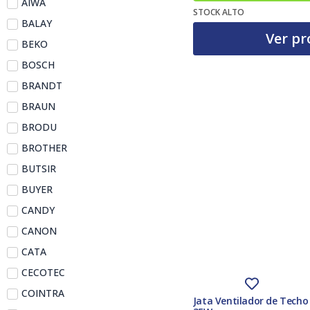
AIWA
STOCK ALTO
BALAY
Ver pr
BEKO
BOSCH
BRANDT
BRAUN
BRODU
BROTHER
BUTSIR
BUYER
CANDY
CANON
CATA
CECOTEC
COINTRA
Jata Ventilador de Tech