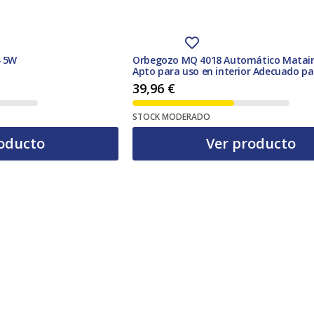
4 5W
Orbegozo MQ 4018 Automático Matai
Apto para uso en interior Adecuado pa
exteriores Negro
39,96
€
STOCK MODERADO
oducto
Ver producto