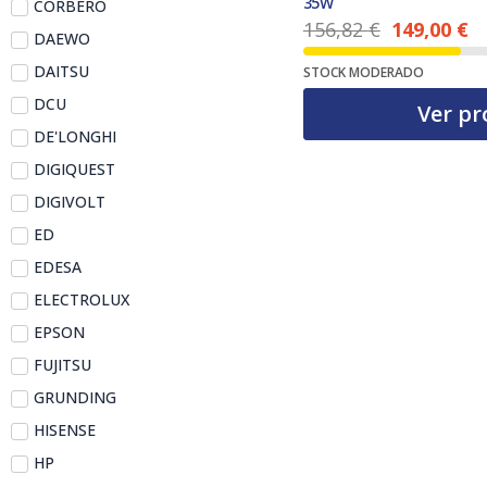
35W
CORBERO
156,82
€
149,00
€
DAEWO
El precio actual es: 149,00 €.
El precio original era: 156,82 €.
DAITSU
STOCK MODERADO
DCU
Ver pr
DE'LONGHI
DIGIQUEST
DIGIVOLT
ED
EDESA
ELECTROLUX
EPSON
FUJITSU
GRUNDING
HISENSE
HP