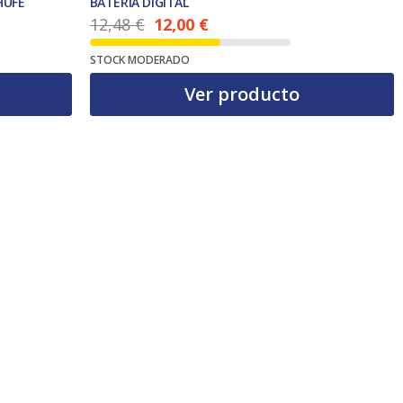
HUFE
BATERIA DIGITAL
12,48
€
12,00
€
El precio actual es: 12,00 €.
El precio original era: 12,48 €.
STOCK MODERADO
Ver producto