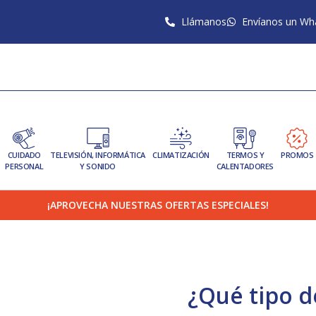
Llámanos
Envíanos un Wh
CUIDADO
TELEVISIÓN, INFORMÁTICA
CLIMATIZACIÓN
TERMOS Y
PROMOS
PERSONAL
Y SONIDO
CALENTADORES
¡APROVECHA NUESTRAS OFERTAS ESPECIALES!
¿Qué tipo 