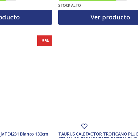
El precio actual es: 42,00 €.
El precio original era: 43,45 €.
STOCK ALTO
oducto
Ver producto
-5%
o JVTE4231 Blanco 132cm
TAURUS CALEFACTOR TROPICANO PLU