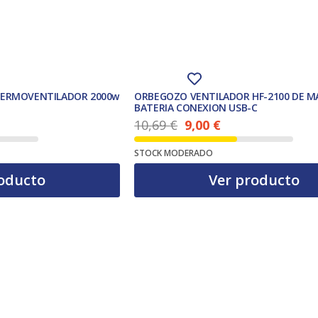
TERMOVENTILADOR 2000w
ORBEGOZO VENTILADOR HF-2100 DE 
BATERIA CONEXION USB-C
10,69
€
9,00
€
El precio actual es: 9,00 €.
El precio original era: 10,69 €.
STOCK MODERADO
oducto
Ver producto