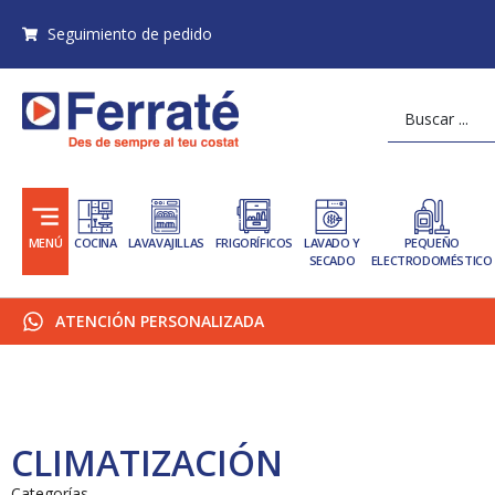
Ir
Seguimiento de pedido
al
contenido
Search
...
MENÚ
COCINA
LAVAVAJILLAS
FRIGORÍFICOS
LAVADO Y
PEQUEÑO
SECADO
ELECTRODOMÉSTICO
ATENCIÓN PERSONALIZADA
CLIMATIZACIÓN
Categorías