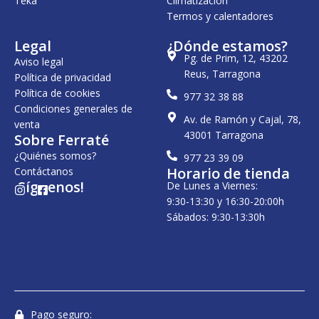
Teka
Climatización
€
Termos y calentadores
.
Legal
¿Dónde estamos?
Pg. de Prim, 12, 43202
Aviso legal
Reus, Tarragona
Política de privacidad
Política de cookies
977 32 38 88
Condiciones generales de
Av. de Ramón y Cajal, 78,
venta
43001 Tarragona
Sobre Ferraté
¿Quiénes somos?
977 23 39 09
Horario de tienda
Contáctanos
¡Síguenos!
De Lunes a Viernes:
I
F
n
a
9:30-13:30 y 16:30-20:00h
s
c
Sábados: 9:30-13:30h
t
e
a
b
g
o
r
o
a
k
m
-
s
q
u
Pago seguro: