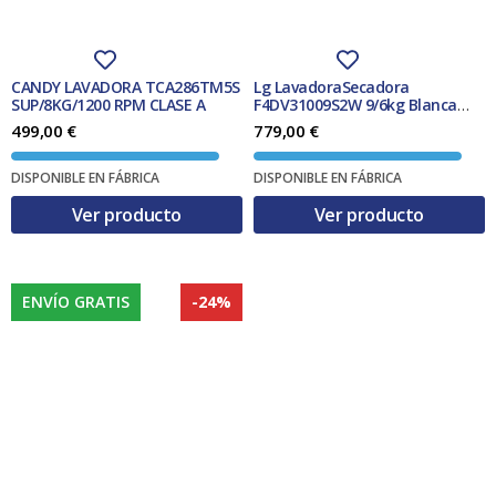
a
0
:
9
9
,
5
0
2
0
CANDY LAVADORA TCA286TM5S
Lg LavadoraSecadora
,
SUP/8KG/1200 RPM CLASE A
F4DV31009S2W 9/6kg Blanca
0
€
1400 Rpm Clase B/E
499,00
€
779,00
€
0
.
€
DISPONIBLE EN FÁBRICA
DISPONIBLE EN FÁBRICA
.
Ver producto
Ver producto
ENVÍO GRATIS
-24%