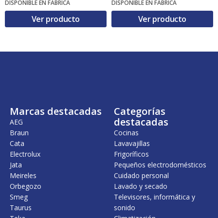
DISPONIBLE EN FÁBRICA
DISPONIBLE EN FÁBRICA
r
r
e
e
Ver producto
Ver producto
c
c
i
i
o
o
o
a
r
c
i
t
g
u
i
a
n
l
a
e
l
s
Marcas destacadas
Categorías
e
:
destacadas
r
9
AEG
a
7
Braun
Cocinas
:
9
Cata
Lavavajillas
1
,
Electrolux
Frigoríficos
.
0
1
0
Jata
Pequeños electrodomésticos
5
Meireles
Cuidado personal
1
€
Orbegozo
Lavado y secado
,
.
0
Smeg
Televisores, informática y
0
Taurus
sonido