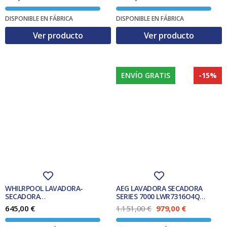
Clase E
DISPONIBLE EN FÁBRICA
DISPONIBLE EN FÁBRICA
Ver producto
Ver producto
ENVÍO GRATIS
-15%
WHILRPOOL LAVADORA-
AEG LAVADORA SECADORA
SECADORA
SERIES 7000 LWR7316O4Q
FFWDD1074269BVSPT FRO
BLANCA CLASE D
E
E
645,00
€
1.151,00
€
979,00
€
10KG/7KG 1400 RPM
l
l
p
p