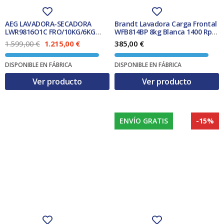
AEG LAVADORA-SECADORA
Brandt Lavadora Carga Frontal
LWR9816O1C FRO/10KG/6KG
WFB814BP 8kg Blanca 1400 Rpm
1600 RPM
Clase D
E
E
1.599,00
€
1.215,00
€
385,00
€
l
l
p
p
DISPONIBLE EN FÁBRICA
DISPONIBLE EN FÁBRICA
r
r
e
e
Ver producto
Ver producto
c
c
i
i
o
o
o
a
r
c
ENVÍO GRATIS
-15%
i
t
g
u
i
a
n
l
a
e
l
s
e
:
r
1
a
.
:
2
1
1
.
5