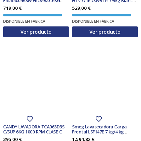
F4DR5009A3W FRO/9KG-6KG
HTV7716DSWBTR 7/4kg Blanca
4
0
VAPOR 1400 RPM
1400 Rpm Clase A+
719,00
€
529,00
€
,
0
€
0
.
DISPONIBLE EN FÁBRICA
DISPONIBLE EN FÁBRICA
Ver producto
Ver producto
€
.
CANDY LAVADORA TCA063D3S
Smeg Lavasecadora Carga
C/SUP 6KG 1000 RPM CLASE C
Frontal LSF147E 7 kg/4 kg
Blanca 1400 Rpm Antipliega LED
395,00
€
1.594,82
€