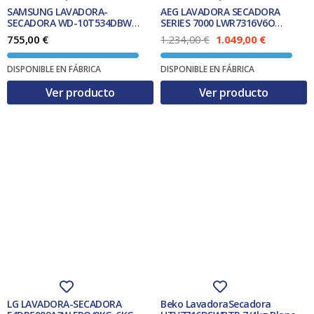
5
,
SAMSUNG LAVADORA-
AEG LAVADORA SECADORA
9
0
SECADORA WD-10T534DBW
SERIES 7000 LWR7316V6O
9
0
FRO10KG/6KG 1400 RPM A/E
NEGRA CLASE D
E
E
755,00
€
1.234,00
€
1.049,00
€
,
l
l
0
€
p
p
0
.
DISPONIBLE EN FÁBRICA
DISPONIBLE EN FÁBRICA
r
r
e
e
Ver producto
€
Ver producto
c
c
.
i
i
o
o
o
a
r
c
i
t
g
u
i
a
n
l
a
e
l
s
e
:
r
1
a
.
:
0
1
4
.
9
2
,
LG LAVADORA-SECADORA
Beko LavadoraSecadora
3
0