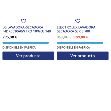
e
:
r
3
a
9
:
9
4
,
3
0
2
0
LG LAVADORA-SECADORA
ELECTROLUX LAVADORA
,
F4DR6010A0W FRO 10/6KG 1400
SECADORA SERIE 700
0
€
RPM VAPOR
EN7W3866OF LAVADORA-
E
E
775,00
€
952,00
€
809,00
€
8
.
SECADORA INDEPENDIENTE
l
l
CARGA FRONTAL BLANCO D
p
p
€
DISPONIBLE EN FÁBRICA
DISPONIBLE EN FÁBRICA
r
r
.
e
e
Ver producto
Ver producto
c
c
i
i
o
o
o
a
r
c
i
t
g
u
i
a
n
l
a
e
l
s
e
:
r
8