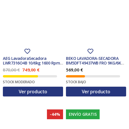
AEG LavadoraSecadora
BEKO LAVADORA-SECADORA
LWR7316O4B 10/6kg 1600 Rpm
BM5DFT49437WB FRO 9KG/6KG
Clase D+A
1400 RPM A
E
E
870,00
€
749,00
€
569,00
€
l
l
p
p
STOCK MODERADO
STOCK BAJO
r
r
e
e
Ver producto
Ver producto
c
c
i
i
o
o
o
a
r
c
-44%
ENVÍO GRATIS
i
t
g
u
i
a