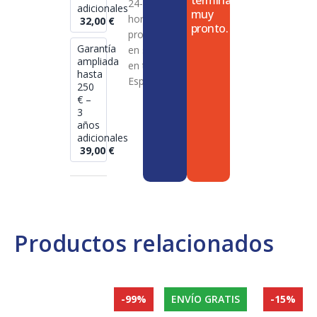
termina
24-72
adicionales
muy
horas en
32,00
€
pronto.
productos
Garantía
en stock
ampliada
en toda
hasta
España
250
€ –
3
años
adicionales
39,00
€
Productos relacionados
-99%
ENVÍO GRATIS
-15%