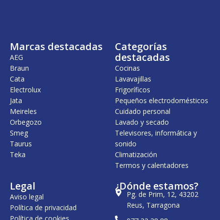
n
l
n
l
a
e
a
e
l
s
l
s
e
:
e
:
r
2
r
1
Marcas destacadas
Categorías
a
7
a
.
:
9
:
0
destacadas
AEG
3
,
1
0
Braun
Cocinas
0
0
.
5
Cata
Lavavajillas
.
0
1
,
9
8
0
Electrolux
Frigoríficos
7
€
3
0
Jata
Pequeños electrodomésticos
9
.
,
Meireles
Cuidado personal
,
0
€
0
0
.
Orbegozo
Lavado y secado
0
Smeg
Televisores, informática y
€
Taurus
sonido
€
.
Teka
.
Climatización
Termos y calentadores
Legal
¿Dónde estamos?
Pg. de Prim, 12, 43202
Aviso legal
Reus, Tarragona
Política de privacidad
Política de cookies