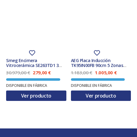
Smeg Encimera
AEG Placa Inducción
Vitrocerámica SE263TD1 3
TK95IN00FB 90cm 5 Zonas
Zonas 60cm
Biselada Negro
E
E
E
E
30.979,00
€
279,00
€
1.183,00
€
1.005,00
€
l
l
l
l
p
p
p
p
DISPONIBLE EN FÁBRICA
DISPONIBLE EN FÁBRICA
r
r
r
r
e
e
e
e
Ver producto
Ver producto
c
c
c
c
i
i
i
i
o
o
o
o
o
a
o
a
r
c
r
c
i
t
i
t
g
u
g
u
i
a
i
a