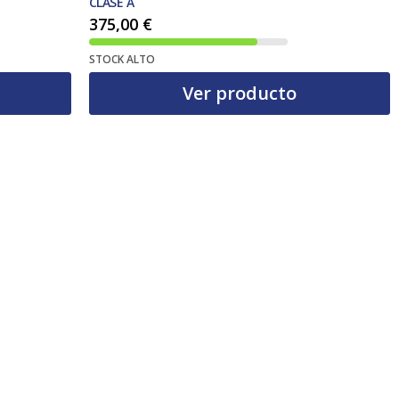
CLASE A
375,00
€
STOCK ALTO
Ver producto