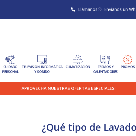
Llámanos
Envíanos un Wh
CUIDADO
TELEVISIÓN, INFORMÁTICA
CLIMATIZACIÓN
TERMOS Y
PROMOS
PERSONAL
Y SONIDO
CALENTADORES
¡APROVECHA NUESTRAS OFERTAS ESPECIALES!
¿Qué tipo de Lavado