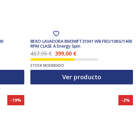
00
BEKO LAVADORA BM3WFT31041 WB FRO/10KG/1400
RPM CLASE A Energy Spin
457,95
€
399,00
€
El precio actual es: 399,00 €.
El precio original era: 457,95 €.
STOCK MODERADO
Ver producto
-19%
-2%