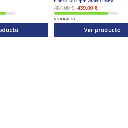
Blanca 1400 Rpm Vapor Clase A
484,00
€
439,00
€
El precio actual es: 439,00 €.
El precio original era: 484,00 €.
STOCK ALTO
oducto
Ver producto