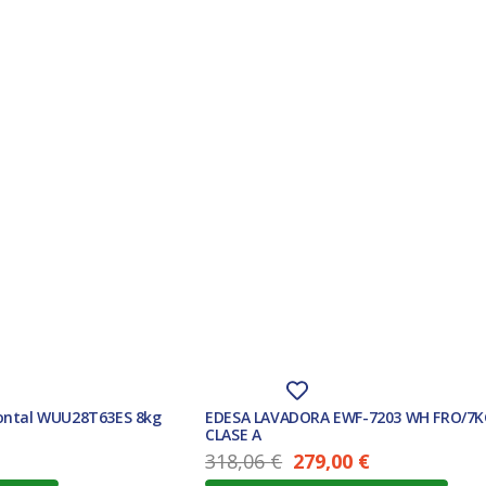
rontal WUU28T63ES 8kg
EDESA LAVADORA EWF-7203 WH FRO/7K
CLASE A
318,06
€
279,00
€