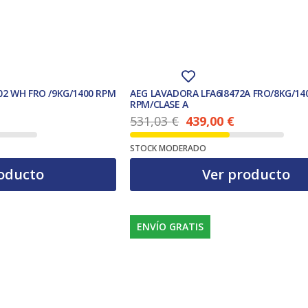
2 WH FRO /9KG/1400 RPM
AEG LAVADORA LFA6I8472A FRO/8KG/14
RPM/CLASE A
531,03
€
439,00
€
El precio actual es: 439,00 €.
El precio original era: 531,03 €.
STOCK MODERADO
oducto
Ver producto
ENVÍO GRATIS