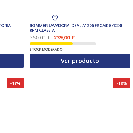
TORIA
ROMMER LAVADORA IDEAL A1206 FRO/6KG/1200
RPM CLASE A
250,01
€
239,00
€
El precio actual es: 239,00 €.
El precio original era: 250,01 €.
STOCK MODERADO
Ver producto
-17%
-13%