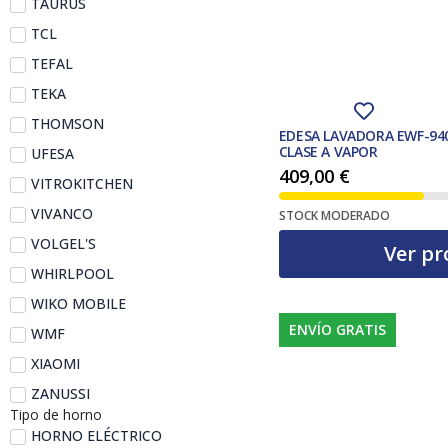
TAURUS
TCL
TEFAL
TEKA
THOMSON
EDESA LAVADORA EWF-940
CLASE A VAPOR
UFESA
409,00
€
VITROKITCHEN
VIVANCO
STOCK MODERADO
VOLGEL'S
Ver pr
WHIRLPOOL
WIKO MOBILE
ENVÍO GRATIS
WMF
XIAOMI
ZANUSSI
Tipo de horno
HORNO ELÉCTRICO