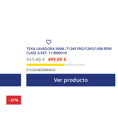
TEKA LAVADORA WMK-71240 FRO/12KG/1400 RPM
CLASE A REF. 113900019
511,43
€
499,00
€
El precio actual es: 499,00 €.
El precio original era: 511,43 €.
STOCK MODERADO
Ver producto
-21%