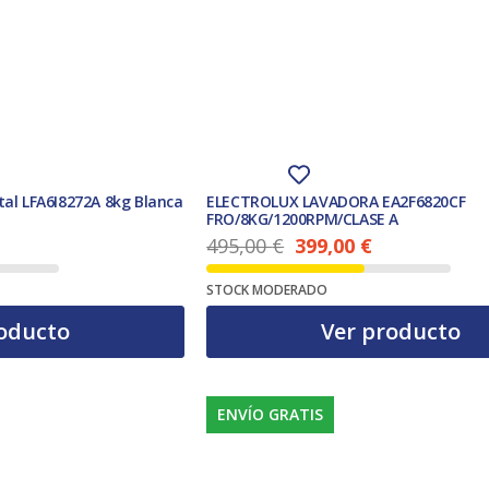
al LFA6I8272A 8kg Blanca
ELECTROLUX LAVADORA EA2F6820CF
FRO/8KG/1200RPM/CLASE A
495,00
€
399,00
€
El precio actual es: 399,00 €.
El precio original era: 495,00 €.
STOCK MODERADO
oducto
Ver producto
ENVÍO GRATIS