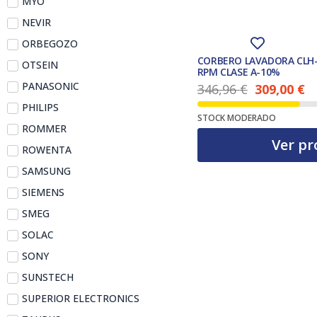
MYO
NEVIR
ORBEGOZO
CORBERO LAVADORA CLH-
OTSEIN
RPM CLASE A-10%
PANASONIC
346,96
€
309,00
€
El precio actual es: 309,00 €.
El precio original era: 346,96 €.
PHILIPS
STOCK MODERADO
ROMMER
Ver pr
ROWENTA
SAMSUNG
SIEMENS
SMEG
SOLAC
SONY
SUNSTECH
SUPERIOR ELECTRONICS