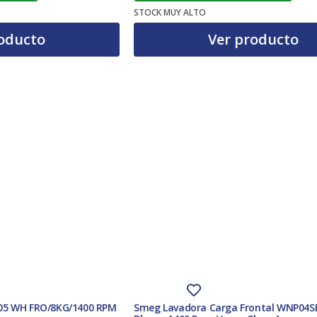
El precio actual es: 279,00 €.
El precio original era: 318,06 €.
STOCK MUY ALTO
oducto
Ver producto
05 WH FRO/8KG/1400 RPM
Smeg Lavadora Carga Frontal WNP04S