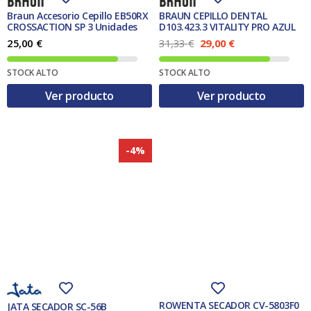
Braun Accesorio Cepillo EB50RX
BRAUN CEPILLO DENTAL
CROSSACTION SP 3 Unidades
D103.423.3 VITALITY PRO AZUL
E
E
25,00
€
31,33
€
29,00
€
l
l
p
p
STOCK ALTO
STOCK ALTO
r
r
e
e
Ver producto
Ver producto
c
c
i
i
o
o
o
a
r
c
-4%
i
t
g
u
i
a
n
l
a
e
l
s
e
:
r
2
a
9
:
,
3
0
1
0
,
ROWENTA SECADOR CV-5803F0
JATA SECADOR SC-56B