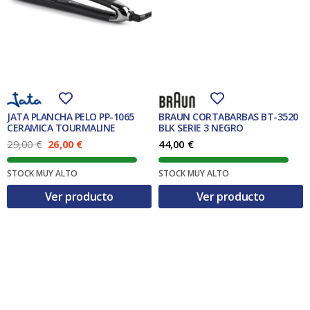
JATA PLANCHA PELO PP-1065
BRAUN CORTABARBAS BT-3520
CERAMICA TOURMALINE
BLK SERIE 3 NEGRO
E
E
29,00
€
26,00
€
44,00
€
l
l
p
p
STOCK MUY ALTO
STOCK MUY ALTO
r
r
e
e
Ver producto
Ver producto
c
c
i
i
o
o
o
a
r
c
i
t
g
u
i
a
n
l
a
e