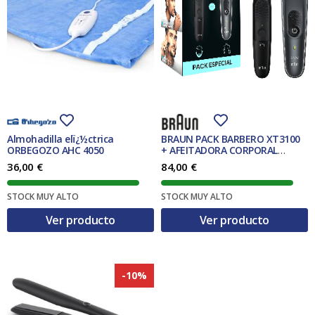
Almohadilla elï¿½ctrica
BRAUN PACK BARBERO XT3100
ORBEGOZO AHC 4050
+ AFEITADORA CORPORAL
BG5340
36,00
€
84,00
€
STOCK MUY ALTO
STOCK MUY ALTO
Ver producto
Ver producto
-10%