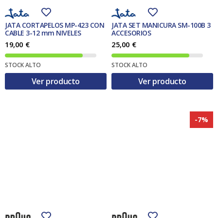
9
0
,
0
€
JATA CORTAPELOS MP-423 CON
JATA SET MANICURA SM-100B 3
0
.
CABLE 3-12 mm NIVELES
ACCESORIOS
19,00
€
25,00
€
€
.
STOCK ALTO
STOCK ALTO
Ver producto
Ver producto
-7%