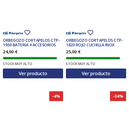
l
s
e
:
r
2
a
6
:
,
2
0
9
0
,
ORBEGOZO CORTAPELOS CTP-
ORBEGOZO CORTAPELOS CTP-
0
€
1930 BATERIA 4 ACCESORIOS
1820 ROJO CUCHILLA INOX
0
.
24,00
€
25,00
€
€
.
STOCK MUY ALTO
STOCK MUY ALTO
Ver producto
Ver producto
-4%
-34%