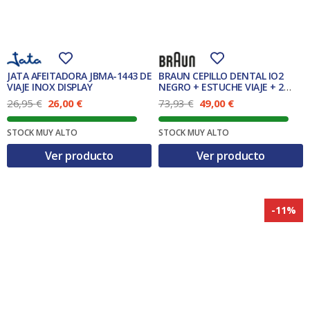
JATA AFEITADORA JBMA-1443 DE
BRAUN CEPILLO DENTAL IO2
VIAJE INOX DISPLAY
NEGRO + ESTUCHE VIAJE + 2
RECAMBIO
E
E
E
E
26,95
€
26,00
€
73,93
€
49,00
€
l
l
l
l
p
p
p
p
STOCK MUY ALTO
STOCK MUY ALTO
r
r
r
r
e
e
e
e
Ver producto
Ver producto
c
c
c
c
i
i
i
i
o
o
o
o
o
a
o
a
r
c
r
c
-11%
i
t
i
t
g
u
g
u
i
a
i
a
n
l
n
l
a
e
a
e
l
s
l
s
e
:
e
:
r
2
r
4