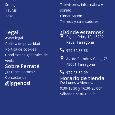
Smeg
Televisores, informática y
Taurus
sonido
Teka
Climatización
Termos y calentadores
Legal
¿Dónde estamos?
Pg. de Prim, 12, 43202
Aviso legal
Reus, Tarragona
Política de privacidad
Política de cookies
977 32 38 88
Condiciones generales de
Av. de Ramón y Cajal, 78,
venta
43001 Tarragona
Sobre Ferraté
¿Quiénes somos?
977 23 39 09
Horario de tienda
Contáctanos
¡Síguenos!
De Lunes a Viernes:
I
F
n
a
9:30-13:30 y 16:30-20:00h
s
c
Sábados: 9:30-13:30h
t
e
a
b
g
o
r
o
a
k