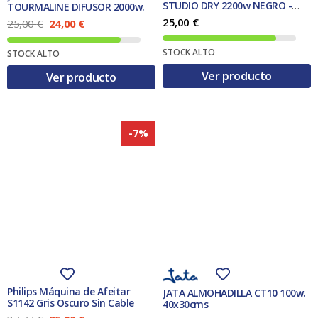
3
€
STUDIO DRY 2200w NEGRO -
TOURMALINE DIFUSOR 2000w.
3
.
outlet-
25,00
€
E
E
25,00
€
24,00
€
l
l
€
p
p
.
STOCK ALTO
STOCK ALTO
r
r
e
e
Ver producto
Ver producto
c
c
i
i
o
o
o
a
r
c
-7%
i
t
g
u
i
a
n
l
a
e
l
s
e
:
r
2
a
4
:
,
2
0
5
0
,
Philips Máquina de Afeitar
JATA ALMOHADILLA CT10 100w.
0
€
S1142 Gris Oscuro Sin Cable
40x30cms
0
.