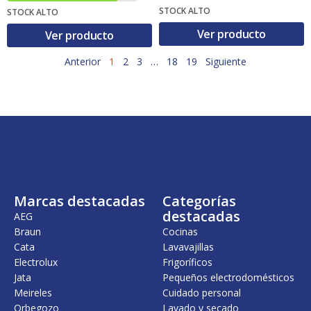
.
STOCK ALTO
STOCK ALTO
Ver producto
Ver producto
Anterior
1
2
3
…
18
19
Siguiente
Marcas destacadas
Categorías
destacadas
AEG
Braun
Cocinas
Cata
Lavavajillas
Electrolux
Frigoríficos
Jata
Pequeños electrodomésticos
Meireles
Cuidado personal
Orbegozo
Lavado y secado