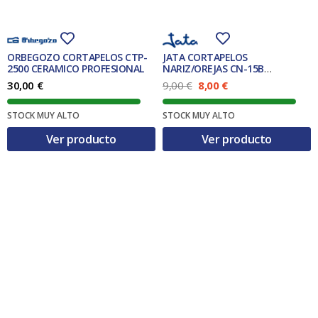
a
6
a
9
:
,
:
,
2
0
7
0
6
0
3
0
,
,
ORBEGOZO CORTAPELOS CTP-
JATA CORTAPELOS
9
€
9
€
2500 CERAMICO PROFESIONAL
NARIZ/OREJAS CN-15B
5
.
3
.
PERFILADOR
E
E
30,00
€
9,00
€
8,00
€
l
l
€
€
p
p
.
.
STOCK MUY ALTO
STOCK MUY ALTO
r
r
e
e
Ver producto
Ver producto
c
c
i
i
o
o
o
a
r
c
i
t
g
u
i
a
n
l
a
e
l
s
e
:
r
8
a
,
:
0