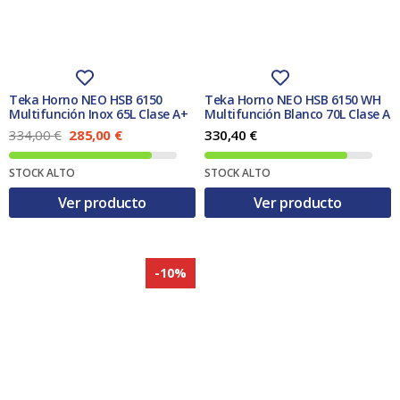
e
:
e
:
r
3
r
2
a
2
a
8
:
7
:
5
3
,
3
,
7
2
3
0
1
5
5
0
Teka Horno NEO HSB 6150
Teka Horno NEO HSB 6150 WH
,
,
Multifunción Inox 65L Clase A+
Multifunción Blanco 70L Clase A
0
€
0
€
E
E
334,00
€
285,00
€
330,40
€
9
.
0
.
l
l
p
p
€
€
STOCK ALTO
STOCK ALTO
r
r
.
.
e
e
Ver producto
Ver producto
c
c
i
i
o
o
o
a
r
c
-10%
i
t
g
u
i
a
n
l
a
e
l
s
e
:
r
2