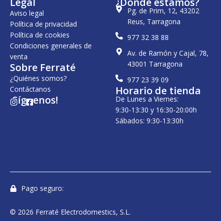
Legal
¿Dónde estamos?
Pg. de Prim, 12, 43202
Aviso legal
Reus, Tarragona
Política de privacidad
Política de cookies
977 32 38 88
Condiciones generales de
Av. de Ramón y Cajal, 78,
venta
43001 Tarragona
Sobre Ferraté
¿Quiénes somos?
977 23 39 09
Horario de tienda
Contáctanos
¡Síguenos!
De Lunes a Viernes:
I
F
n
a
9:30-13:30 y 16:30-20:00h
s
c
Sábados: 9:30-13:30h
t
e
a
b
g
o
r
o
a
k
m
-
s
q
u
Pago seguro:
a
r
e
© 2026 Ferraté Electrodomestics, S.L.