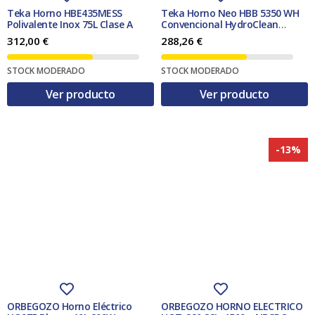
Teka Horno HBE435MESS
Teka Horno Neo HBB 5350 WH
Polivalente Inox 75L Clase A
Convencional HydroClean
Blanco 76L
312,00
€
288,26
€
STOCK MODERADO
STOCK MODERADO
Ver producto
Ver producto
-13%
ORBEGOZO Horno Eléctrico
ORBEGOZO HORNO ELECTRICO