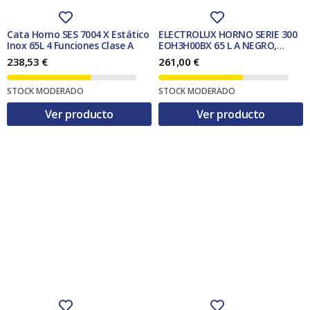
4
,
0
0
0
0
Cata Horno SES 7004 X Estático
ELECTROLUX HORNO SERIE 300
,
Inox 65L 4 Funciones Clase A
EOH3H00BX 65 L A NEGRO,
0
€
ACERO INOXIDABLE
238,53
€
261,00
€
0
.
€
STOCK MODERADO
STOCK MODERADO
.
Ver producto
Ver producto