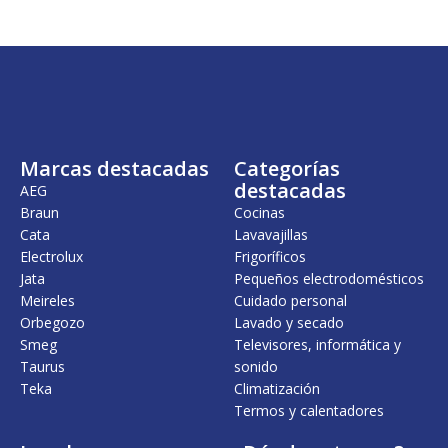
i
i
o
o
o
a
r
c
i
t
g
u
i
a
n
l
a
e
l
s
Marcas destacadas
Categorías
e
:
destacadas
r
2
AEG
a
9
Braun
Cocinas
:
5
Cata
Lavavajillas
3
,
Electrolux
Frigoríficos
4
0
0
0
Jata
Pequeños electrodomésticos
,
Meireles
Cuidado personal
0
€
Orbegozo
Lavado y secado
0
.
Smeg
Televisores, informática y
€
Taurus
sonido
.
Teka
Climatización
Termos y calentadores