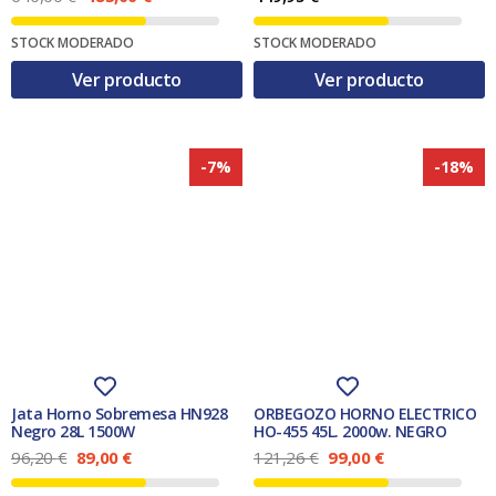
l
l
€
p
p
.
STOCK MODERADO
STOCK MODERADO
r
r
e
e
Ver producto
Ver producto
c
c
i
i
o
o
o
a
r
c
-7%
-18%
i
t
g
u
i
a
n
l
a
e
l
s
e
:
r
4
a
8
:
5
6
,
4
0
0
0
Jata Horno Sobremesa HN928
ORBEGOZO HORNO ELECTRICO
,
Negro 28L 1500W
HO-455 45L. 2000w. NEGRO
0
€
E
E
E
E
96,20
€
89,00
€
121,26
€
99,00
€
0
.
l
l
l
l
p
p
p
p