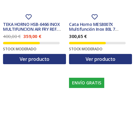
a
8
:
5
3
,
3
0
4
0
TEKA HORNO HSB-6466 INOX
Cata Horno MES8007X
,
MULTIFUNCION AIR FRY REF.
Multifunción Inox 80L 7
0
€
111010081
Funciones Clase A
E
E
400,00
€
359,00
€
300,65
€
0
.
l
l
p
p
€
STOCK MODERADO
STOCK MODERADO
r
r
.
e
e
Ver producto
Ver producto
c
c
i
i
o
o
o
a
r
c
ENVÍO GRATIS
i
t
g
u
i
a
n
l
a
e
l
s
e
:
r
3
a
5
:
9