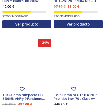
HO975 Blanco 10L 800W
HOT-280 28L. 1500w NEGRO
CONVECCION
E
E
40,00
€
97,35
€
85,00
€
l
l
p
p
STOCK MODERADO
STOCK MODERADO
r
r
e
e
Ver producto
Ver producto
c
c
i
i
o
o
o
a
r
c
-24%
i
t
g
u
i
a
n
l
a
e
l
s
e
:
r
8
a
5
:
,
9
0
7
0
,
TEKA Horno compacto HLC
Teka Horno NEO HSB 6360 P
3
€
8406 BK AirFry 9 Funciones
Pirolítico Inox 70 L Clase A+
5
.
HydroClean Negro
E
E
640,00
€
485,00
€
449,95
€