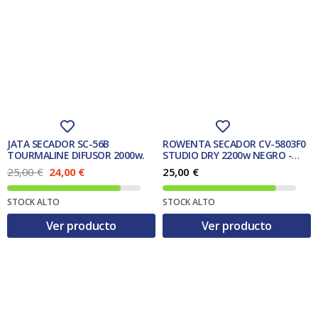
JATA SECADOR SC-56B
ROWENTA SECADOR CV-5803F0
TOURMALINE DIFUSOR 2000w.
STUDIO DRY 2200w NEGRO -
outlet-
E
E
25,00
€
24,00
€
25,00
€
l
l
p
p
STOCK ALTO
STOCK ALTO
r
r
e
e
Ver producto
Ver producto
c
c
i
i
o
o
o
a
r
c
i
t
g
u
i
a