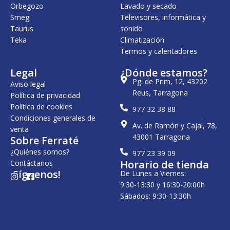
Orbegozo
Lavado y secado
Smeg
Televisores, informática y
Taurus
sonido
Teka
Climatización
Termos y calentadores
Legal
¿Dónde estamos?
Pg. de Prim, 12, 43202
Aviso legal
Reus, Tarragona
Política de privacidad
Política de cookies
977 32 38 88
Condiciones generales de
Av. de Ramón y Cajal, 78,
venta
43001 Tarragona
Sobre Ferraté
¿Quiénes somos?
977 23 39 09
Horario de tienda
Contáctanos
¡Síguenos!
De Lunes a Viernes:
I
F
n
a
9:30-13:30 y 16:30-20:00h
s
c
Sábados: 9:30-13:30h
t
e
a
b
g
o
r
o