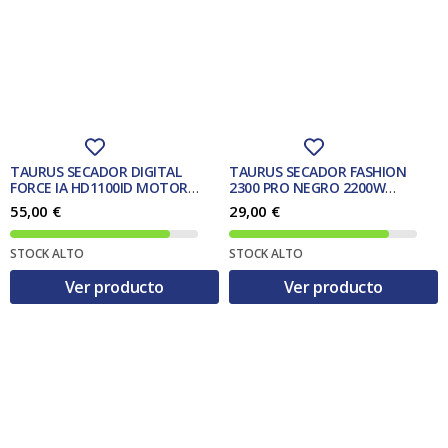
n
l
a
e
l
s
e
:
r
2
a
4
:
,
2
0
5
0
,
TAURUS SECADOR DIGITAL
TAURUS SECADOR FASHION
0
€
FORCE IA HD1100ID MOTOR
2300 PRO NEGRO 2200W
0
.
DIGITAL ROSA 4DQ
MOTOR AC (HD2300)
55,00
€
29,00
€
€
.
STOCK ALTO
STOCK ALTO
Ver producto
Ver producto