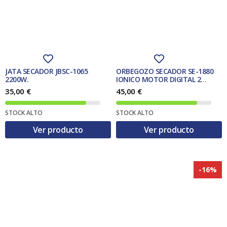
JATA SECADOR JBSC-1065
ORBEGOZO SECADOR SE-1880
2200W.
IONICO MOTOR DIGITAL 2
concentradores + difusor
35,00
€
45,00
€
STOCK ALTO
STOCK ALTO
Ver producto
Ver producto
-16%