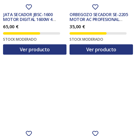
2
0
2
0
5
0
2
0
,
,
JATA SECADOR JBSC-1600
ORBEGOZO SECADOR SE-2205
0
€
2
€
MOTOR DIGITAL 1600W 4
MOTOR AC PROFESIONAL
0
.
0
.
TEMPERATURAS DISPLAY
2200w.
65,00
€
35,00
€
€
€
.
.
STOCK MODERADO
STOCK MODERADO
Ver producto
Ver producto