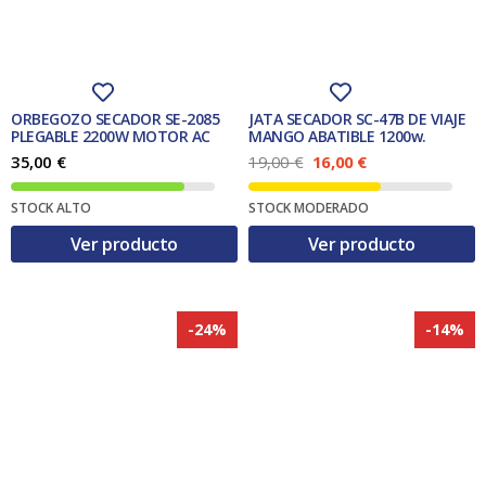
ORBEGOZO SECADOR SE-2085
JATA SECADOR SC-47B DE VIAJE
PLEGABLE 2200W MOTOR AC
MANGO ABATIBLE 1200w.
E
E
35,00
€
19,00
€
16,00
€
l
l
p
p
STOCK ALTO
STOCK MODERADO
r
r
e
e
Ver producto
Ver producto
c
c
i
i
o
o
o
a
r
c
-24%
-14%
i
t
g
u
i
a
n
l
a
e
l
s
e
:
r
1