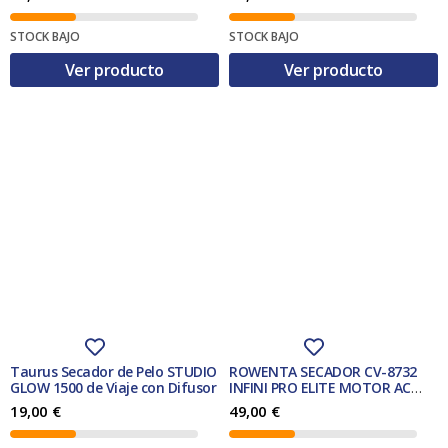
€
€
.
.
STOCK BAJO
STOCK BAJO
Ver producto
Ver producto
Taurus Secador de Pelo STUDIO
ROWENTA SECADOR CV-8732
GLOW 1500 de Viaje con Difusor
INFINI PRO ELITE MOTOR AC
2200W.
19,00
€
49,00
€