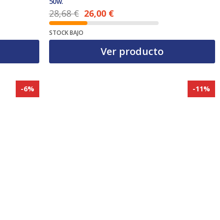
50w.
28,68
€
26,00
€
El precio actual es: 26,00 €.
El precio original era: 28,68 €.
STOCK BAJO
Ver producto
-6%
-11%