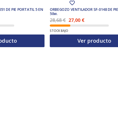
51 DE PIE PORTATIL 5 EN
ORBEGOZO VENTILADOR SF-0148 DE PI
50w.
28,68
€
27,00
€
El precio actual es: 27,00 €.
El precio original era: 28,68 €.
STOCK BAJO
oducto
Ver producto