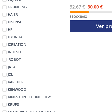
32,67
€
30,00
€
GRUNDING
El precio actual es: 30,00 €.
El precio original era: 32,67 €.
HAIER
STOCK BAJO
HISENSE
Ver pr
HP
HYUNDAI
ICREATION
INDESIT
iROBOT
JATA
JCL
KARCHER
KENWOOD
KINGSTON TECHNOLOGY
KRUPS
LA FABRICA DEL CARTUCHO