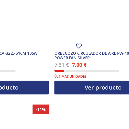
VCA-3225 51CM 105W
ORBEGOZO CIRCULADOR DE AIRE PW-10
POWER FAN SILVER
7,31
€
7,00
€
El precio actual es: 7,00 €.
El precio original era: 7,31 €.
ÚLTIMAS UNIDADES
oducto
Ver producto
-11%