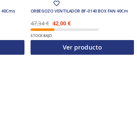
E 40Cms
ORBEGOZO VENTILADOR BF-0140 BOX FAN 40Cm
47,34
€
42,00
€
El precio actual es: 42,00 €.
El precio original era: 47,34 €.
STOCK BAJO
Ver producto