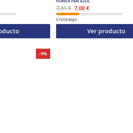
POWER FAN AZUL
7,31
€
7,00
€
El precio actual es: 7,00 €.
El precio original era: 7,31 €.
STOCK BAJO
oducto
Ver producto
-9%