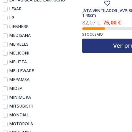
LEXAR
JATA VENTILADOR JVVP-30
1 40cm
LG
82,07
€
75,00
€
LIEBHERR
El precio actual es: 75,00 €.
El precio original era: 82,07 €.
STOCK BAJO
MEDISANA
MEIRELES
Ver pr
MELICONI
MELITTA
MELLEWARE
MEPAMSA
MIDEA
MINIMOKA
MITSUBISHI
MONDIAL
MOTOROLA