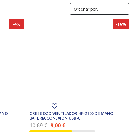
-4%
-16%
MANO
ORBEGOZO VENTILADOR HF-2100 DE MANO
BATERIA CONEXION USB-C
10,69
€
9,00
€
El precio actual es: 9,00 €.