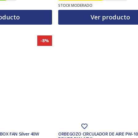
El precio actual es: 12,00 €.
El precio original era: 12,48 €.
STOCK MODERADO
oducto
Ver producto
-8%
 BOX FAN Silver 40W
ORBEGOZO CIRCULADOR DE AIRE PW-10