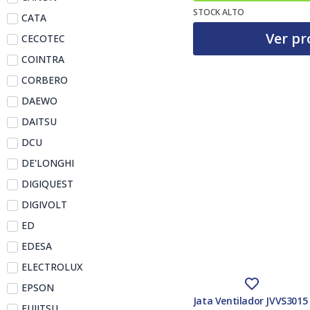
El precio actual es: 42,00 €.
El precio original era: 43,45 €.
STOCK ALTO
CATA
Ver pr
CECOTEC
COINTRA
CORBERO
DAEWO
DAITSU
DCU
DE'LONGHI
DIGIQUEST
DIGIVOLT
ED
EDESA
ELECTROLUX
EPSON
Jata Ventilador JVVS3015
FUJITSU