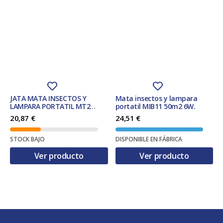
JATA MATA INSECTOS Y
Mata insectos y lampara
LAMPARA PORTATIL MT2
portatil MIB11 50m2 6W.
50m2 6W. BLANCO
20,87
€
24,51
€
STOCK BAJO
DISPONIBLE EN FÁBRICA
Ver producto
Ver producto