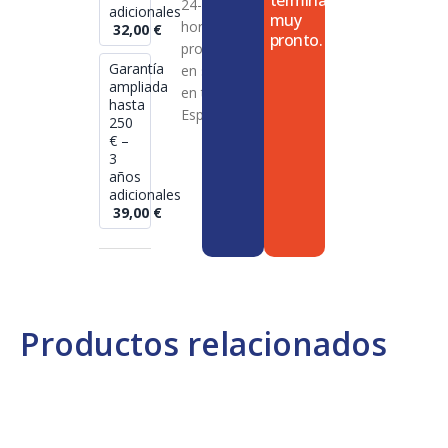
termina
24-72
adicionales
muy
horas en
32,00
€
pronto.
productos
Garantía
en stock
ampliada
en toda
hasta
España
250
€ –
3
años
adicionales
39,00
€
Productos relacionados