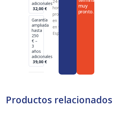
termina
24-72
adicionales
muy
horas en
32,00
€
pronto.
productos
Garantía
en stock
ampliada
en toda
hasta
España
250
€ –
3
años
adicionales
39,00
€
Productos relacionados