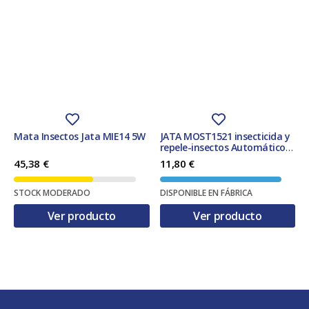
Mata Insectos Jata MIE14 5W
JATA MOST1521 insecticida y
repele-insectos Automático
Matainsectos Apto para uso
45,38
€
11,80
€
en interior Azul, Blanco
STOCK MODERADO
DISPONIBLE EN FÁBRICA
Ver producto
Ver producto