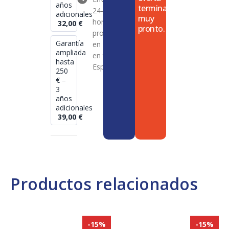
años
termina
24-72
adicionales
muy
horas en
32,00
€
pronto.
productos
Garantía
en stock
ampliada
en toda
hasta
España
250
€ –
3
años
adicionales
39,00
€
Productos relacionados
-15%
-15%