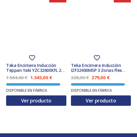
Teka Encimera Inducción
Teka Encimera Inducción
Teppan Yaki YZC32600XFL 2
IZF32400MSP 3 Zonas Flex
Zonas 30x51cm
30x51cm Biselada
E
E
E
E
1.584,00
€
1.345,00
€
328,00
€
279,00
€
l
l
l
l
p
p
p
p
DISPONIBLE EN FÁBRICA
DISPONIBLE EN FÁBRICA
r
r
r
r
e
e
e
e
Ver producto
Ver producto
c
c
c
c
i
i
i
i
o
o
o
o
o
a
o
a
r
c
r
c
i
t
i
t
g
u
g
u