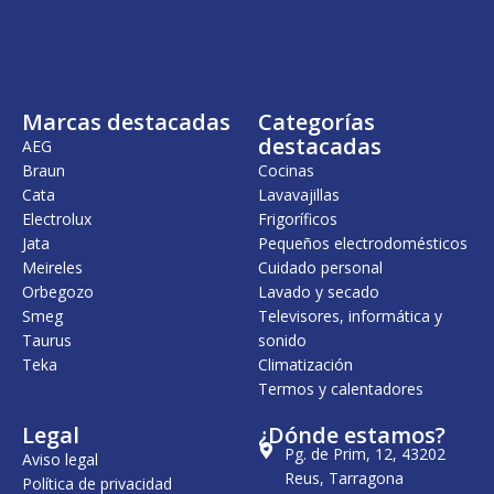
i
a
i
a
n
l
n
l
a
e
a
e
l
s
l
s
e
:
e
:
r
1
r
2
Marcas destacadas
Categorías
a
.
a
7
:
3
:
9
destacadas
AEG
1
4
3
,
Braun
Cocinas
.
5
2
0
Cata
Lavavajillas
5
,
8
0
8
0
,
Electrolux
Frigoríficos
4
0
0
€
Jata
Pequeños electrodomésticos
,
0
.
Meireles
Cuidado personal
0
€
0
.
€
Orbegozo
Lavado y secado
.
Smeg
Televisores, informática y
€
Taurus
sonido
.
Teka
Climatización
Termos y calentadores
Legal
¿Dónde estamos?
Pg. de Prim, 12, 43202
Aviso legal
Reus, Tarragona
Política de privacidad