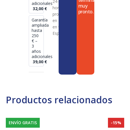
termina
24-72
adicionales
muy
horas en
32,00
€
pronto.
productos
Garantía
en stock
ampliada
en toda
hasta
España
250
€ –
3
años
adicionales
39,00
€
Productos relacionados
ENVÍO GRATIS
-15%