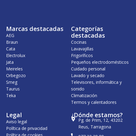
n
l
a
e
l
s
e
:
r
7
Marcas destacadas
Categorías
a
9
:
9
destacadas
AEG
9
,
Braun
Cocinas
4
0
Cata
Lavavajillas
2
0
,
Electrolux
Frigoríficos
0
€
Jata
Pequeños electrodomésticos
0
.
Meireles
Cuidado personal
€
Orbegozo
Lavado y secado
.
Smeg
Televisores, informática y
Taurus
sonido
Teka
Climatización
Termos y calentadores
Legal
¿Dónde estamos?
Pg. de Prim, 12, 43202
Aviso legal
Reus, Tarragona
Política de privacidad
Política de cookies