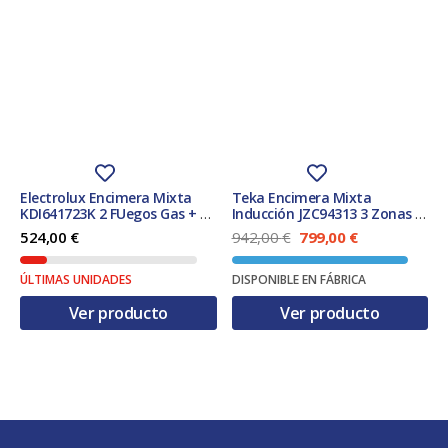
Electrolux Encimera Mixta
Teka Encimera Mixta
KDI641723K 2 FUegos Gas + 2
Inducción JZC94313 3 Zonas 1
Zonas Inuddción
Fuegos Gas Natural 90cm
E
E
524,00
€
942,00
€
799,00
€
Biselada
l
l
p
p
ÚLTIMAS UNIDADES
DISPONIBLE EN FÁBRICA
r
r
e
e
Ver producto
Ver producto
c
c
i
i
o
o
o
a
r
c
i
t
g
u
i
a