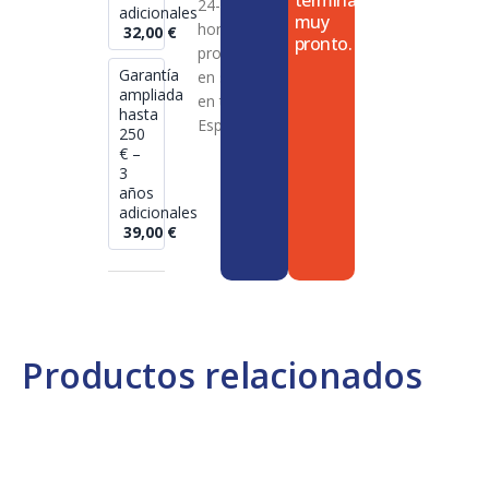
termina
24-72
adicionales
muy
horas en
32,00
€
pronto.
productos
Garantía
en stock
ampliada
en toda
hasta
España
250
€ –
3
años
adicionales
39,00
€
Productos relacionados