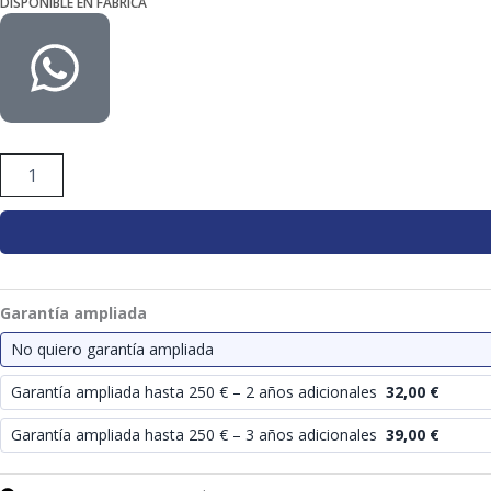
DISPONIBLE EN FÁBRICA
ORBEGOZO
VENTILADOR
SF-
4040
DE
PIE
MOTOR
DC
Garantía ampliada
40cm
35w.
No quiero garantía ampliada
cantidad
Garantía ampliada hasta 250 € – 2 años adicionales
32,00
€
Garantía ampliada hasta 250 € – 3 años adicionales
39,00
€