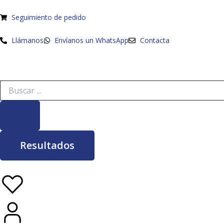
Ir
al
Seguimiento de pedido
contenido
Llámanos
Envíanos un WhatsApp
Contacta
Search
...
Resultados