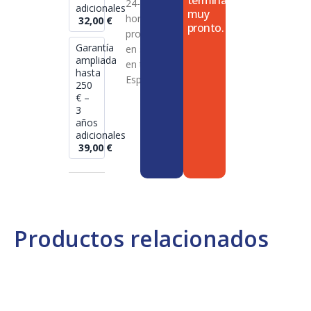
termina
24-72
adicionales
muy
horas en
32,00
€
pronto.
productos
Garantía
en stock
ampliada
en toda
hasta
España
250
€ –
3
años
adicionales
39,00
€
Productos relacionados