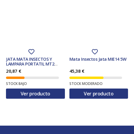
JATA MATA INSECTOS Y
Mata Insectos Jata MIE14 5W
LAMPARA PORTATIL MT2
50m2 6W. BLANCO
20,87
€
45,38
€
STOCK BAJO
STOCK MODERADO
Ver producto
Ver producto