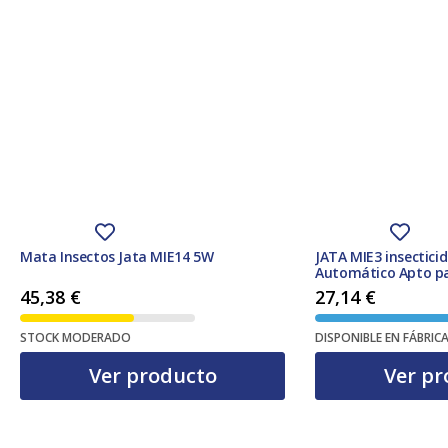
Mata Insectos Jata MIE14 5W
JATA MIE3 insecticid
Automático Apto pa
Blanco
45,38
€
27,14
€
STOCK MODERADO
DISPONIBLE EN FÁBRIC
Ver producto
Ver pr