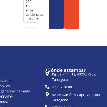
250
€ – 3
años
adicionales
39,00
€
¿Dónde estamos?
Pg. de Prim, 12, 43202 Reus,
Tarragona
privacidad
cookies
977 32 38 88
 generales de venta
Av. de Ramón y Cajal, 78, 43001
erraté
Tarragona
omos?
s