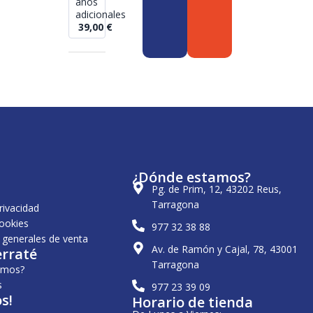
años
adicionales
39,00
€
¿Dónde estamos?
Pg. de Prim, 12, 43202 Reus,
Tarragona
privacidad
cookies
977 32 38 88
 generales de venta
Av. de Ramón y Cajal, 78, 43001
erraté
Tarragona
omos?
s
977 23 39 09
s!
Horario de tienda