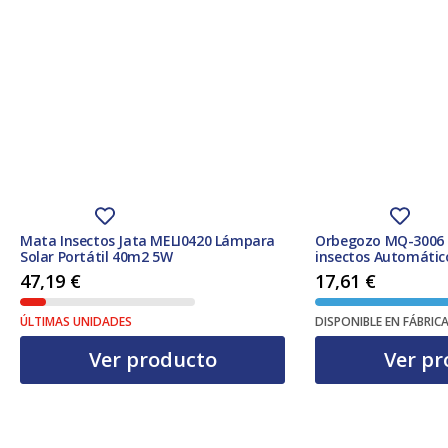
Mata Insectos Jata MELI0420 Lámpara
Orbegozo MQ-3006 in
Solar Portátil 40m2 5W
insectos Automátic
Apto para uso en in
47,19
€
17,61
€
ÚLTIMAS UNIDADES
DISPONIBLE EN FÁBRIC
Ver producto
Ver pr