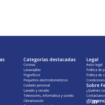
as
Categorías destacadas
Legal
Cocinas
Aviso legal
Lavavajillas
Política de 
Frigoríficos
Política de 
Pequeños electrodomésticos
Condiciones
Sobre F
Cuidado personal
Lavado y secado
¿Quiénes s
Televisores, informática y sonido
Contáctano
¡Sígueno
Climatización
I
F