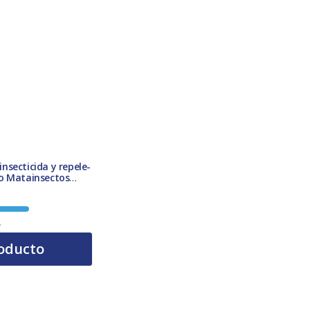
secticida y repele-
o Matainsectos
terior Negro
A
oducto