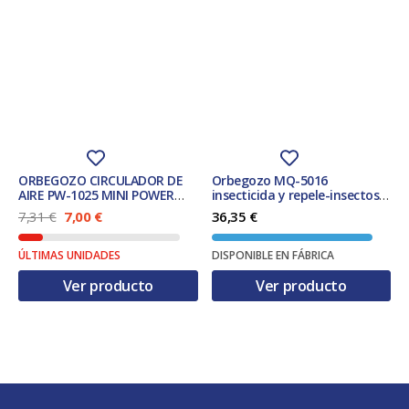
ORBEGOZO CIRCULADOR DE
Orbegozo MQ-5016
AIRE PW-1025 MINI POWER
insecticida y repele-insectos
FAN SILVER
Automático Matainsectos
E
E
7,31
€
7,00
€
36,35
€
Apto para uso en interior
l
l
Negro
p
p
ÚLTIMAS UNIDADES
DISPONIBLE EN FÁBRICA
r
r
e
e
Ver producto
Ver producto
c
c
i
i
o
o
o
a
r
c
i
t
g
u
i
a