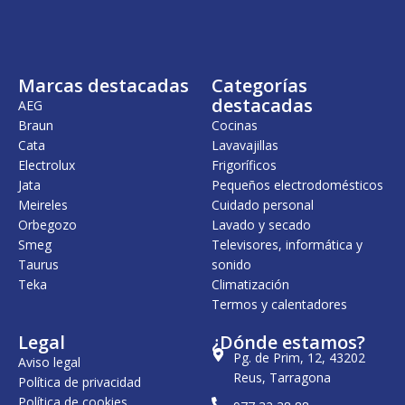
n
l
a
e
l
s
e
:
r
7
Marcas destacadas
Categorías
a
,
:
0
destacadas
AEG
7
0
Braun
Cocinas
,
Cata
Lavavajillas
3
€
1
.
Electrolux
Frigoríficos
Jata
Pequeños electrodomésticos
€
Meireles
Cuidado personal
.
Orbegozo
Lavado y secado
Smeg
Televisores, informática y
Taurus
sonido
Teka
Climatización
Termos y calentadores
Legal
¿Dónde estamos?
Pg. de Prim, 12, 43202
Aviso legal
Reus, Tarragona
Política de privacidad
Política de cookies