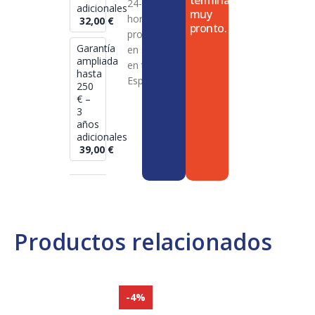
termina
24-72
adicionales
muy
horas en
32,00
€
pronto.
productos
Garantía
en stock
ampliada
en toda
hasta
España
250
€ –
3
años
adicionales
39,00
€
Productos relacionados
-4%