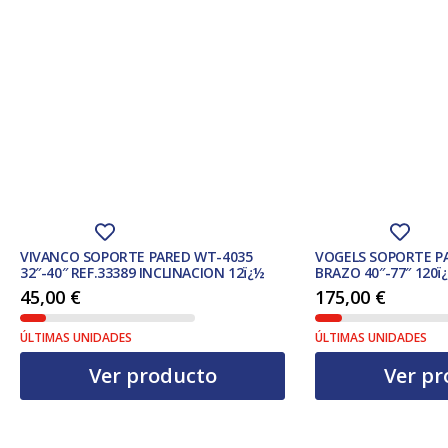
VIVANCO SOPORTE PARED WT-4035
VOGELS SOPORTE P
32″-40″ REF.33389 INCLINACION 12ï¿½
BRAZO 40″-77″ 120
45,00
€
175,00
€
ÚLTIMAS UNIDADES
ÚLTIMAS UNIDADES
Ver producto
Ver pr