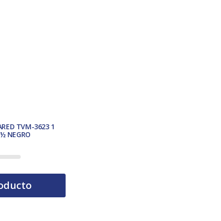
ARED TVM-3623 1
ï¿½ NEGRO
oducto