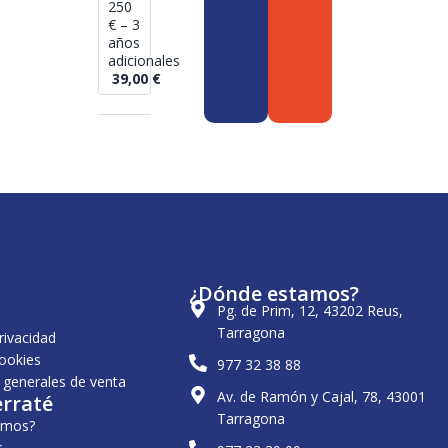
250
€ – 3
años
adicionales
39,00
€
¿Dónde estamos?
Pg. de Prim, 12, 43202 Reus,
Tarragona
privacidad
cookies
977 32 38 88
 generales de venta
Av. de Ramón y Cajal, 78, 43001
erraté
Tarragona
omos?
s