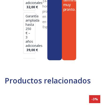
termina
24-72
adicionales
muy
horas en
32,00
€
pronto.
productos
Garantía
en stock
ampliada
en toda
hasta
España
250
€ –
3
años
adicionales
39,00
€
Productos relacionados
-3%