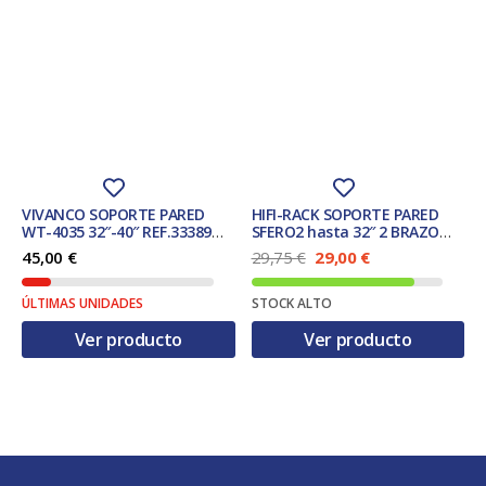
VIVANCO SOPORTE PARED
HIFI-RACK SOPORTE PARED
WT-4035 32″-40″ REF.33389
SFERO2 hasta 32″ 2 BRAZO
INCLINACION 12ï¿½
REF. 17576
E
E
45,00
€
29,75
€
29,00
€
l
l
p
p
ÚLTIMAS UNIDADES
STOCK ALTO
r
r
e
e
Ver producto
Ver producto
c
c
i
i
o
o
o
a
r
c
i
t
g
u
i
a