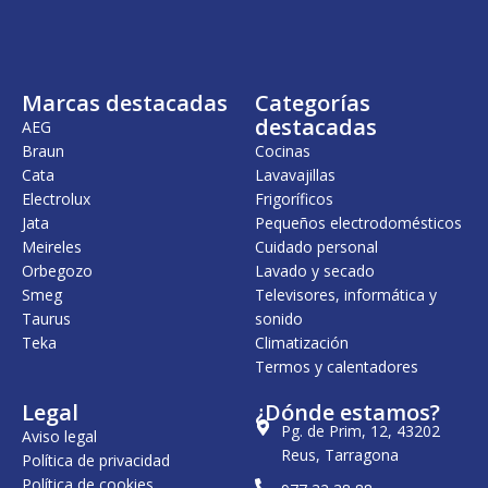
n
l
a
e
l
s
e
:
r
2
Marcas destacadas
Categorías
a
9
:
,
destacadas
AEG
2
0
Braun
Cocinas
9
0
Cata
Lavavajillas
,
7
€
Electrolux
Frigoríficos
5
.
Jata
Pequeños electrodomésticos
Meireles
Cuidado personal
€
.
Orbegozo
Lavado y secado
Smeg
Televisores, informática y
Taurus
sonido
Teka
Climatización
Termos y calentadores
Legal
¿Dónde estamos?
Pg. de Prim, 12, 43202
Aviso legal
Reus, Tarragona
Política de privacidad
Política de cookies