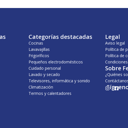
as
Categorías destacadas
Legal
Cocinas
Aviso legal
Lavavajillas
Política de 
Frigoríficos
Política de 
Pequeños electrodomésticos
Condiciones
Sobre F
Cuidado personal
Lavado y secado
¿Quiénes s
Televisores, informática y sonido
Contáctano
¡Sígueno
Climatización
I
F
n
a
Termos y calentadores
s
c
t
e
a
b
g
o
r
o
a
k
m
-