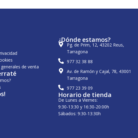
¿Dónde estamos?
Pg. de Prim, 12, 43202 Reus,
Tarragona
privacidad
cookies
977 32 38 88
 generales de venta
Av. de Ramón y Cajal, 78, 43001
erraté
Tarragona
omos?
s
977 23 39 09
s!
Horario de tienda
De Lunes a Viernes:
9:30-13:30 y 16:30-20:00h
Sábados: 9:30-13:30h