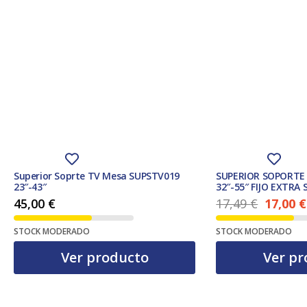
Superior Soprte TV Mesa SUPSTV019
SUPERIOR SOPORTE
23″-43″
32″-55″ FIJO EXTRA 
45,00
€
17,49
€
17,00
€
El precio ac
El precio original era: 17,49 €.
STOCK MODERADO
STOCK MODERADO
Ver producto
Ver pr