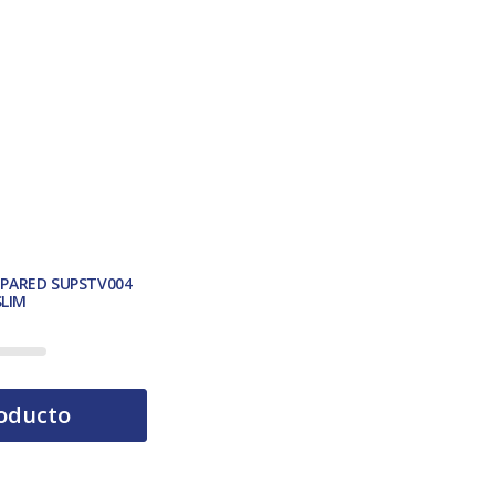
 PARED SUPSTV004
SLIM
tual es: 17,00 €.
oducto