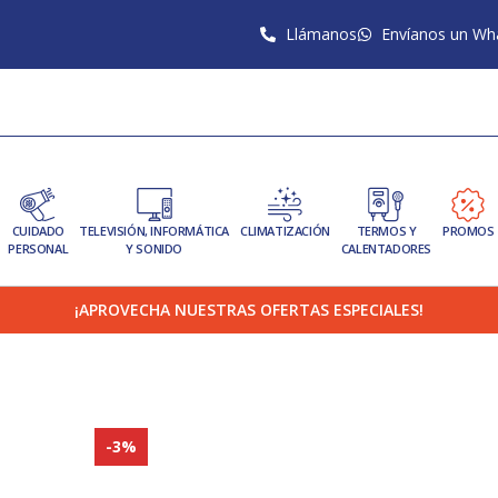
Llámanos
Envíanos un Wh
CUIDADO
TELEVISIÓN, INFORMÁTICA
CLIMATIZACIÓN
TERMOS Y
PROMOS
PERSONAL
Y SONIDO
CALENTADORES
¡APROVECHA NUESTRAS OFERTAS ESPECIALES!
-3%