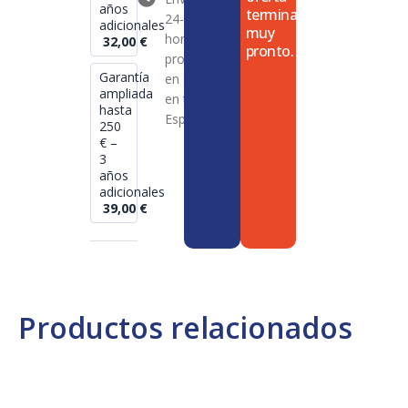
años
termina
24-72
adicionales
muy
horas en
32,00
€
pronto.
productos
Garantía
en stock
ampliada
en toda
hasta
España
250
€ –
3
años
adicionales
39,00
€
Productos relacionados