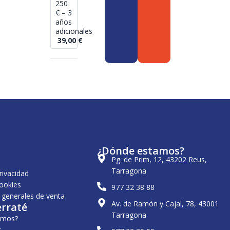
250
€ – 3
años
adicionales
39,00
€
¿Dónde estamos?
Pg. de Prim, 12, 43202 Reus,
Tarragona
privacidad
cookies
977 32 38 88
 generales de venta
Av. de Ramón y Cajal, 78, 43001
erraté
Tarragona
omos?
s