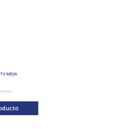
 TV MESA
tual es: 34,00 €.
oducto