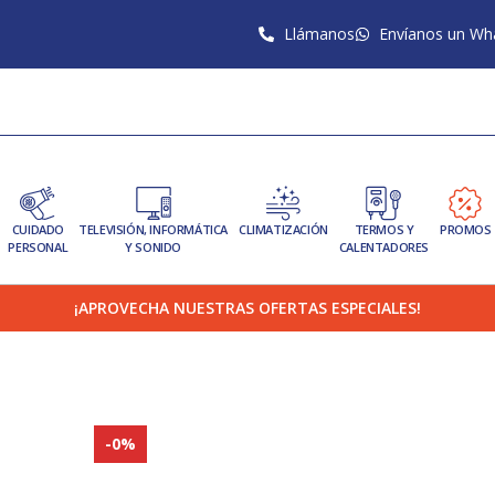
Llámanos
Envíanos un Wh
CUIDADO
TELEVISIÓN, INFORMÁTICA
CLIMATIZACIÓN
TERMOS Y
PROMOS
PERSONAL
Y SONIDO
CALENTADORES
¡APROVECHA NUESTRAS OFERTAS ESPECIALES!
-0%