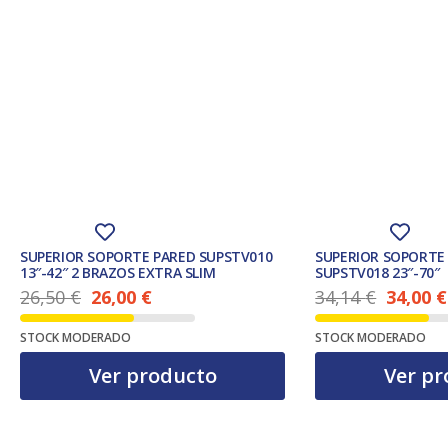
SUPERIOR SOPORTE PARED SUPSTV010
SUPERIOR SOPORTE
13″-42″ 2 BRAZOS EXTRA SLIM
SUPSTV018 23″-70″
26,50
€
26,00
€
34,14
€
34,00
€
El precio actual es: 26,00 €.
El precio ac
El precio original era: 26,50 €.
El precio original era: 34,14 €.
STOCK MODERADO
STOCK MODERADO
Ver producto
Ver pr