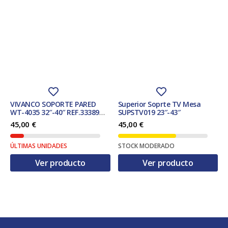
VIVANCO SOPORTE PARED
Superior Soprte TV Mesa
WT-4035 32″-40″ REF.33389
SUPSTV019 23″-43″
INCLINACION 12ï¿½
45,00
€
45,00
€
ÚLTIMAS UNIDADES
STOCK MODERADO
Ver producto
Ver producto