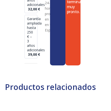
años
termina
24-72
adicionales
muy
horas en
32,00
€
pronto.
productos
Garantía
en stock
ampliada
en toda
hasta
España
250
€ –
3
años
adicionales
39,00
€
Productos relacionados