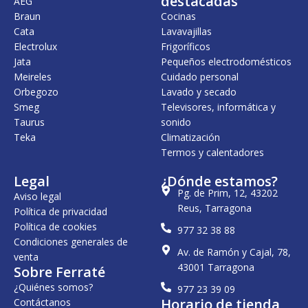
destacadas
AEG
Braun
Cocinas
Cata
Lavavajillas
Electrolux
Frigoríficos
Jata
Pequeños electrodomésticos
Meireles
Cuidado personal
Orbegozo
Lavado y secado
Smeg
Televisores, informática y
Taurus
sonido
Teka
Climatización
Termos y calentadores
Legal
¿Dónde estamos?
Pg. de Prim, 12, 43202
Aviso legal
Reus, Tarragona
Política de privacidad
Política de cookies
977 32 38 88
Condiciones generales de
Av. de Ramón y Cajal, 78,
venta
43001 Tarragona
Sobre Ferraté
¿Quiénes somos?
977 23 39 09
Horario de tienda
Contáctanos