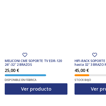
MELICONI CME SOPORTE TV EDR-120
HIFI-RACK SOPORTE
26″-32″ 2 BRAZOS
hasta 32″ 3 BRAZO R
25,00
€
45,00
€
DISPONIBLE EN FÁBRICA
STOCK BAJO
Ver producto
Ver pr