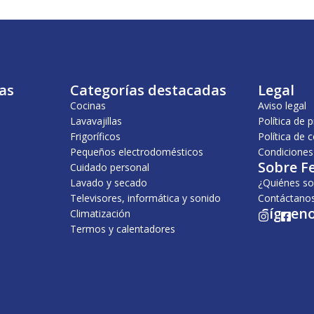
as
Categorías destacadas
Legal
Cocinas
Aviso legal
Lavavajillas
Política de 
Frigoríficos
Política de 
Pequeños electrodomésticos
Condiciones
Sobre F
Cuidado personal
Lavado y secado
¿Quiénes s
Televisores, informática y sonido
Contáctano
¡Sígueno
Climatización
I
F
n
a
Termos y calentadores
s
c
t
e
a
b
g
o
r
o
a
k
m
-