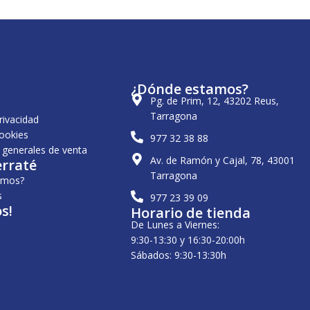
¿Dónde estamos?
Pg. de Prim, 12, 43202 Reus,
Tarragona
privacidad
cookies
977 32 38 88
 generales de venta
Av. de Ramón y Cajal, 78, 43001
erraté
Tarragona
omos?
s
977 23 39 09
s!
Horario de tienda
De Lunes a Viernes:
9:30-13:30 y 16:30-20:00h
Sábados: 9:30-13:30h