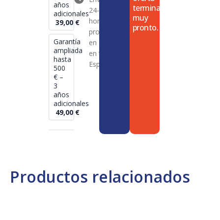
años
termina
24-72
adicionales
muy
horas en
39,00
€
pronto.
productos
Garantía
en stock
ampliada
en toda
hasta
España
500
€ –
3
años
adicionales
49,00
€
Productos relacionados