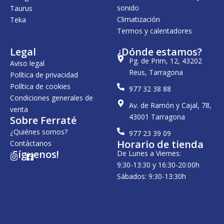
sonido
Taurus
Climatización
Teka
Termos y calentadores
Legal
¿Dónde estamos?
Pg. de Prim, 12, 43202
Aviso legal
Reus, Tarragona
Política de privacidad
Política de cookies
977 32 38 88
Condiciones generales de
Av. de Ramón y Cajal, 78,
venta
43001 Tarragona
Sobre Ferraté
¿Quiénes somos?
977 23 39 09
Horario de tienda
Contáctanos
¡Síguenos!
De Lunes a Viernes:
I
F
n
a
9:30-13:30 y 16:30-20:00h
s
c
Sábados: 9:30-13:30h
t
e
a
b
g
o
r
o
a
k
m
-