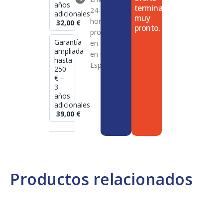
años
termina
24-72
adicionales
muy
horas en
32,00
€
pronto.
productos
Garantía
en stock
ampliada
en toda
hasta
España
250
€ –
3
años
adicionales
39,00
€
Productos relacionados