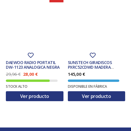
DAEWOO RADIO PORTATIL
SUNSTECH GIRADISCOS
DW-1123 ANALOGICA NEGRA
PXRC52CDWD MADERA
BT/K7/CD/RADIO
E
E
29,96
€
28,00
€
145,00
€
l
l
p
p
STOCK ALTO
DISPONIBLE EN FÁBRICA
r
r
e
e
Ver producto
Ver producto
c
c
i
i
o
o
o
a
r
c
i
t
g
u