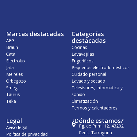
i
a
n
l
a
e
l
s
e
:
r
2
Marcas destacadas
Categorías
a
8
:
,
destacadas
AEG
2
0
Braun
Cocinas
9
0
Cata
Lavavajillas
,
9
€
Electrolux
Frigoríficos
6
.
Jata
Pequeños electrodomésticos
Meireles
Cuidado personal
€
.
Orbegozo
Lavado y secado
Smeg
Televisores, informática y
Taurus
sonido
Teka
Climatización
Termos y calentadores
Legal
¿Dónde estamos?
Pg. de Prim, 12, 43202
Aviso legal
Reus, Tarragona
Política de privacidad