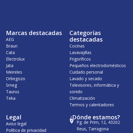
i
a
n
l
a
e
l
s
e
:
r
2
Marcas destacadas
Categorías
a
2
:
,
destacadas
AEG
2
0
Braun
Cocinas
2
0
Cata
Lavavajillas
,
5
€
Electrolux
Frigoríficos
0
.
Jata
Pequeños electrodomésticos
Meireles
Cuidado personal
€
.
Orbegozo
Lavado y secado
Smeg
Televisores, informática y
Taurus
sonido
Teka
Climatización
Termos y calentadores
Legal
¿Dónde estamos?
Pg. de Prim, 12, 43202
Aviso legal
Reus, Tarragona
Política de privacidad