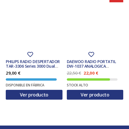
PHILIPS RADIO DESPERTADOR
DAEWOO RADIO PORTATIL
TAR-3306 Series 3000 Dual
DW-1037 ANALOGICA
Alarm
ALTAVOZ INTEGRADO SILVER
E
E
29,00
€
22,50
€
22,00
€
l
l
p
p
DISPONIBLE EN FÁBRICA
STOCK ALTO
r
r
e
e
Ver producto
Ver producto
c
c
i
i
o
o
o
a
r
c
i
t
g
u