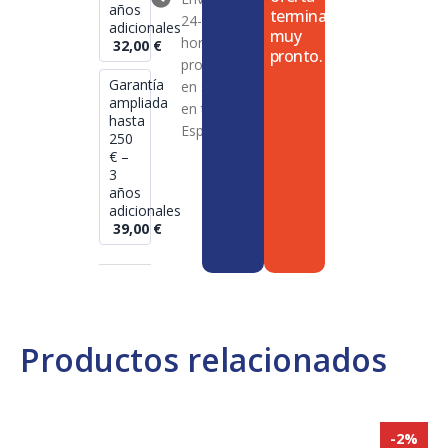
años
termina
24-72
adicionales
muy
horas en
32,00
€
pronto.
productos
Garantía
en stock
ampliada
en toda
hasta
España
250
€ –
3
años
adicionales
39,00
€
Productos relacionados
-2%