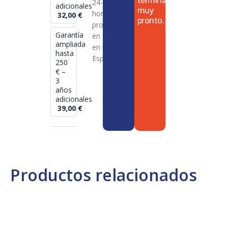
termina
24-72
adicionales
muy
horas en
32,00
€
pronto.
productos
Garantía
en stock
ampliada
en toda
hasta
España
250
€ –
3
años
adicionales
39,00
€
Productos relacionados