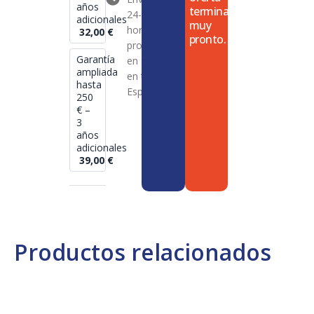
años
termina
24-72
adicionales
muy
horas en
32,00
€
pronto.
productos
Garantía
en stock
ampliada
en toda
hasta
España
250
€ –
3
años
adicionales
39,00
€
Productos relacionados