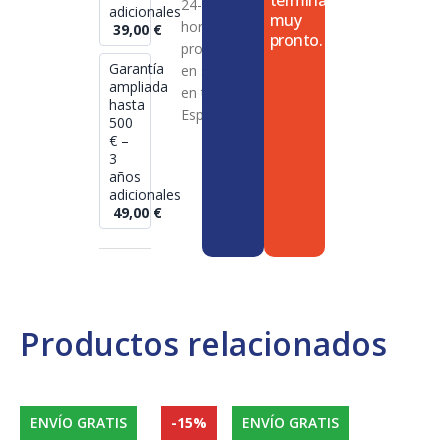
termina
24-72
adicionales
muy
horas en
39,00
€
pronto.
productos
Garantía
en stock
ampliada
en toda
hasta
España
500
€ –
3
años
adicionales
49,00
€
Productos relacionados
ENVÍO GRATIS
-15%
ENVÍO GRATIS