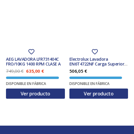
AEG LAVADORA LFR731404C
Electrolux Lavadora
FRO/10KG 1400 RPM CLASE A
EN6T4722NF Carga Superior
7kg 1200rpm SensiCare Clase
E
E
749,00
€
635,00
€
506,05
€
A
l
l
p
p
DISPONIBLE EN FÁBRICA
DISPONIBLE EN FÁBRICA
r
r
e
e
Ver producto
Ver producto
c
c
i
i
o
o
o
a
r
c
i
t
g
u
i
a