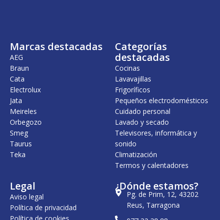
n
l
a
e
l
s
e
:
r
6
Marcas destacadas
Categorías
a
3
:
5
destacadas
AEG
7
,
Braun
Cocinas
4
0
Cata
Lavavajillas
9
0
,
Electrolux
Frigoríficos
0
€
Jata
Pequeños electrodomésticos
0
.
Meireles
Cuidado personal
€
Orbegozo
Lavado y secado
.
Smeg
Televisores, informática y
Taurus
sonido
Teka
Climatización
Termos y calentadores
Legal
¿Dónde estamos?
Pg. de Prim, 12, 43202
Aviso legal
Reus, Tarragona
Política de privacidad
Política de cookies