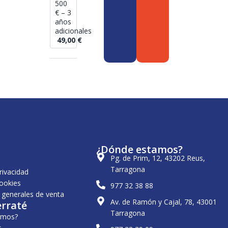
500
€ – 3
años
adicionales
49,00
€
¿Dónde estamos?
Pg. de Prim, 12, 43202 Reus,
Tarragona
privacidad
cookies
977 32 38 88
 generales de venta
Av. de Ramón y Cajal, 78, 43001
erraté
Tarragona
omos?
s