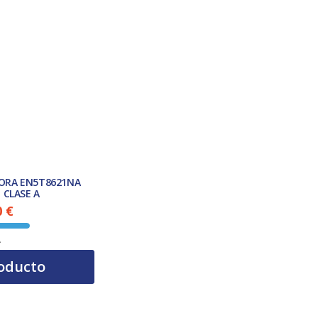
ORA EN5T8621NA
 CLASE A
0
€
El precio actual es: 449,00 €.
A
oducto