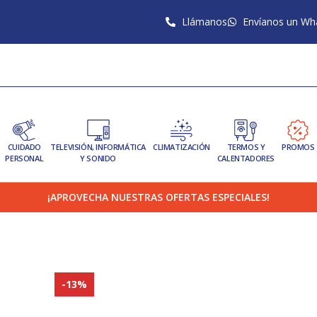
Llámanos
Envíanos un Wh
CUIDADO
TELEVISIÓN, INFORMÁTICA
CLIMATIZACIÓN
TERMOS Y
PROMOS
PERSONAL
Y SONIDO
CALENTADORES
¡APROVECHA NUESTRAS OFERTAS ESPECIALES!
-13%