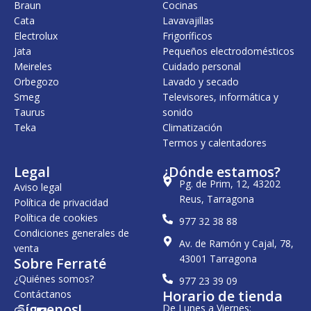
Braun
Cocinas
4
0
Cata
Lavavajillas
1
0
,
Electrolux
Frigoríficos
0
€
Jata
Pequeños electrodomésticos
0
.
Meireles
Cuidado personal
€
Orbegozo
Lavado y secado
.
Smeg
Televisores, informática y
Taurus
sonido
Teka
Climatización
Termos y calentadores
Legal
¿Dónde estamos?
Pg. de Prim, 12, 43202
Aviso legal
Reus, Tarragona
Política de privacidad
Política de cookies
977 32 38 88
Condiciones generales de
Av. de Ramón y Cajal, 78,
venta
43001 Tarragona
Sobre Ferraté
¿Quiénes somos?
977 23 39 09
Horario de tienda
Contáctanos
¡Síguenos!
De Lunes a Viernes: