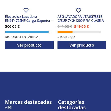
Electrolux Lavadora
AEG LAVADORA LTA6G7331E
EN6T4722NF Carga Superior
C/SUP 7KG/1200 RPM CLASE A
7kg 1200rpm SensiCare Clase
E
E
506,05
€
641,00
€
549,00
€
A
l
l
p
p
DISPONIBLE EN FÁBRICA
STOCK BAJO
r
r
e
e
Ver producto
Ver producto
c
c
i
i
o
o
o
a
r
c
i
t
g
u
i
a
n
l
a
e
l
s
e
:
r
5
Marcas destacadas
Categorías
a
4
:
9
destacadas
AEG
6
,