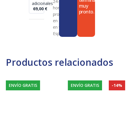
termina
24-72
adicionales
muy
horas en
69,00
€
pronto.
productos
en stock
en toda
España
Productos relacionados
ENVÍO GRATIS
ENVÍO GRATIS
-14%