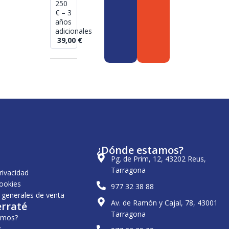
250
€ – 3
años
adicionales
39,00
€
¿Dónde estamos?
Pg. de Prim, 12, 43202 Reus,
Tarragona
privacidad
cookies
977 32 38 88
 generales de venta
Av. de Ramón y Cajal, 78, 43001
erraté
Tarragona
omos?
s