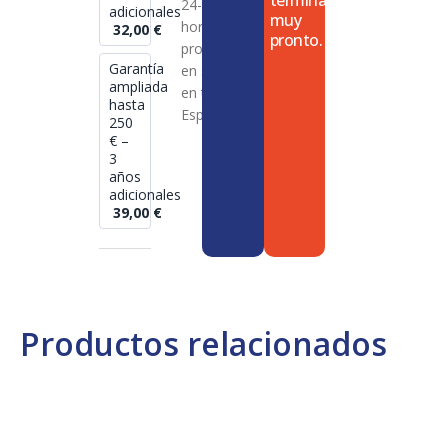
termina
24-72
adicionales
muy
horas en
32,00
€
pronto.
productos
Garantía
en stock
ampliada
en toda
hasta
España
250
€ –
3
años
adicionales
39,00
€
Productos relacionados