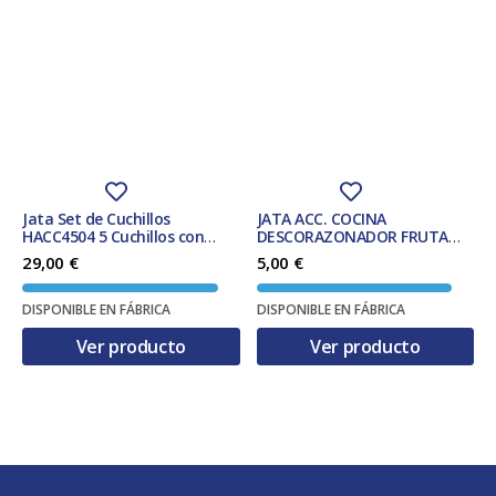
Jata Set de Cuchillos
JATA ACC. COCINA
HACC4504 5 Cuchillos con
DESCORAZONADOR FRUTA
Tacoma
AC29 SERIE ESSENTIAL
29,00
€
5,00
€
DISPONIBLE EN FÁBRICA
DISPONIBLE EN FÁBRICA
Ver producto
Ver producto