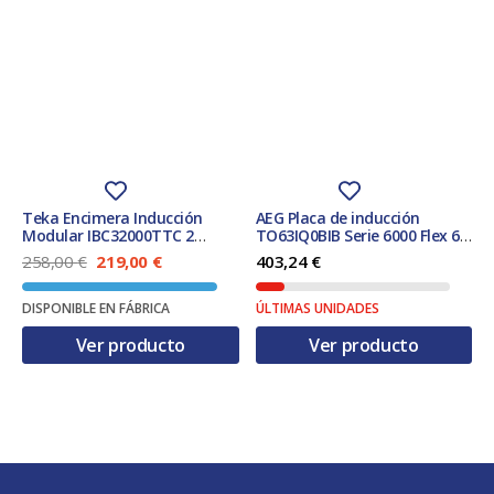
Teka Encimera Inducción
AEG Placa de inducción
Modular IBC32000TTC 2
TO63IQ0BIB Serie 6000 Flex 60
Zonas 30x51cm
cm 3 Zonas PowerBoost
E
E
258,00
€
219,00
€
403,24
€
Puente Hob2Hood Negro
l
l
p
p
DISPONIBLE EN FÁBRICA
ÚLTIMAS UNIDADES
r
r
e
e
Ver producto
Ver producto
c
c
i
i
o
o
o
a
r
c
i
t
g
u
i
a