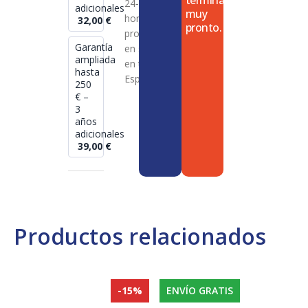
termina
24-72
adicionales
muy
horas en
32,00
€
pronto.
productos
Garantía
en stock
ampliada
en toda
hasta
España
250
€ –
3
años
adicionales
39,00
€
Productos relacionados
-15%
ENVÍO GRATIS