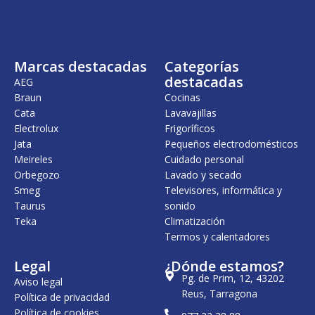
n
l
a
e
l
s
e
:
r
2
Marcas destacadas
Categorías
a
1
:
9
destacadas
AEG
2
,
Braun
Cocinas
5
0
Cata
Lavavajillas
8
0
,
Electrolux
Frigoríficos
0
€
Jata
Pequeños electrodomésticos
0
.
Meireles
Cuidado personal
€
Orbegozo
Lavado y secado
.
Smeg
Televisores, informática y
Taurus
sonido
Teka
Climatización
Termos y calentadores
Legal
¿Dónde estamos?
Pg. de Prim, 12, 43202
Aviso legal
Reus, Tarragona
Política de privacidad
Política de cookies