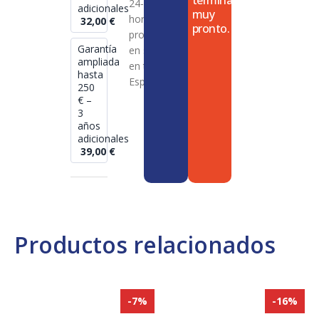
termina
24-72
adicionales
muy
horas en
32,00
€
pronto.
productos
Garantía
en stock
ampliada
en toda
hasta
España
250
€ –
3
años
adicionales
39,00
€
Productos relacionados
-7%
-16%