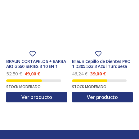
BRAUN CORTAPELOS + BARBA
Braun Cepillo de Dientes PRO
AIO-3560 SERIES 3 10 EN 1
1 D305.523.3 Azul Turquesa
E
E
E
E
52,50
€
49,00
€
46,24
€
39,00
€
l
l
l
l
p
p
p
p
STOCK MODERADO
STOCK MODERADO
r
r
r
r
e
e
e
e
Ver producto
Ver producto
c
c
c
c
i
i
i
i
o
o
o
o
o
a
o
a
r
c
r
c
i
t
i
t
g
u
g
u
i
a
i
a