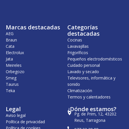
n
l
n
l
a
e
a
e
l
s
l
s
e
:
e
:
r
4
r
3
Marcas destacadas
Categorías
a
9
a
9
:
,
:
,
destacadas
AEG
5
0
4
0
Braun
Cocinas
2
0
6
0
Cata
Lavavajillas
,
,
5
€
2
€
Electrolux
Frigoríficos
0
.
4
.
Jata
Pequeños electrodomésticos
Meireles
Cuidado personal
€
€
.
.
Orbegozo
Lavado y secado
Smeg
Televisores, informática y
Taurus
sonido
Teka
Climatización
Termos y calentadores
Legal
¿Dónde estamos?
Pg. de Prim, 12, 43202
Aviso legal
Reus, Tarragona
Política de privacidad
Política de cookies