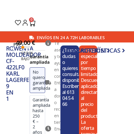
Ir
al
contenido
0
Carrito
ENVÍOS EN 24 A 72H LABORABLES
49,00
€
Te
PVP
ROWENTA
DESCRIPCIÓN
CARACTERÍSTICAS
asesoramos
¿Tienes
Oferta
STOCK
MOLDEADOR
dudas
especial
y te
Garantía
BAJO
CF-
o
por
ampliada
ayudamos
422LF0
quieres
tiempo
en tu
No
KARL
consultar
limitado.
compra
quiero
LAGERFELD
disponibilidad?
Descuento
garantía
Entrega
9
Escríbenos
aplicado
ampliada
a
EN
al 613
directamente
domicilio
1
04 54
al
Garantía
o
66
precio
ampliada
recogida
del
hasta
en
producto.
250
€ –
La
tienda
2
oferta
Envío en
años