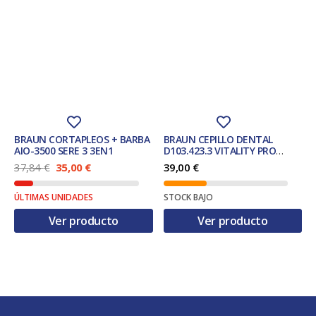
BRAUN CORTAPLEOS + BARBA
BRAUN CEPILLO DENTAL
AIO-3500 SERE 3 3EN1
D103.423.3 VITALITY PRO
MORADO.
E
E
37,84
€
35,00
€
39,00
€
l
l
p
p
ÚLTIMAS UNIDADES
STOCK BAJO
r
r
e
e
Ver producto
Ver producto
c
c
i
i
o
o
o
a
r
c
i
t
g
u
i
a