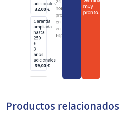
termina
24-72
adicionales
muy
horas en
32,00
€
pronto.
productos
Garantía
en stock
ampliada
en toda
hasta
España
250
€ –
3
años
adicionales
39,00
€
Productos relacionados