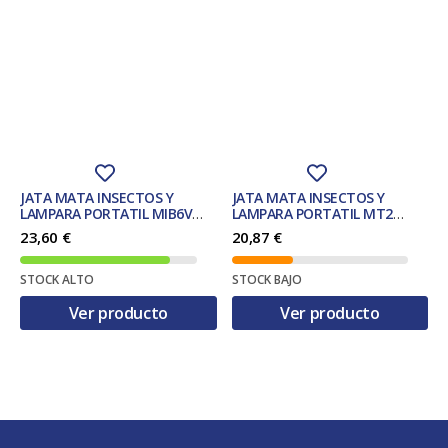
JATA MATA INSECTOS Y
JATA MATA INSECTOS Y
LAMPARA PORTATIL MIB6V
LAMPARA PORTATIL MT2
25m2 5W. VERDE
50m2 6W. BLANCO
23,60
€
20,87
€
STOCK ALTO
STOCK BAJO
Ver producto
Ver producto