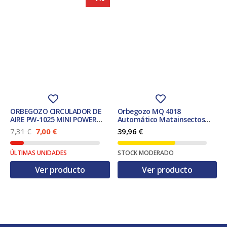
ORBEGOZO CIRCULADOR DE
Orbegozo MQ 4018
AIRE PW-1025 MINI POWER
Automático Matainsectos
FAN SILVER
Apto para uso en interior
E
E
7,31
€
7,00
€
39,96
€
Adecuado para uso en
l
l
exteriores Negro
p
p
ÚLTIMAS UNIDADES
STOCK MODERADO
r
r
e
e
Ver producto
Ver producto
c
c
i
i
o
o
o
a
r
c
i
t
g
u