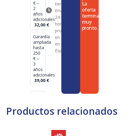
€ –
La
tienda
2
oferta
Envío en
años
termina
24-72
adicionales
muy
horas en
32,00
€
pronto.
productos
Garantía
en stock
ampliada
en toda
hasta
España
250
€ –
3
años
adicionales
39,00
€
Productos relacionados
-4%