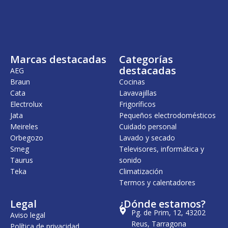
i
a
n
l
a
e
l
s
e
:
r
7
Marcas destacadas
Categorías
a
,
:
0
destacadas
AEG
7
0
Braun
Cocinas
,
Cata
Lavavajillas
3
€
1
.
Electrolux
Frigoríficos
Jata
Pequeños electrodomésticos
€
Meireles
Cuidado personal
.
Orbegozo
Lavado y secado
Smeg
Televisores, informática y
Taurus
sonido
Teka
Climatización
Termos y calentadores
Legal
¿Dónde estamos?
Pg. de Prim, 12, 43202
Aviso legal
Reus, Tarragona
Política de privacidad