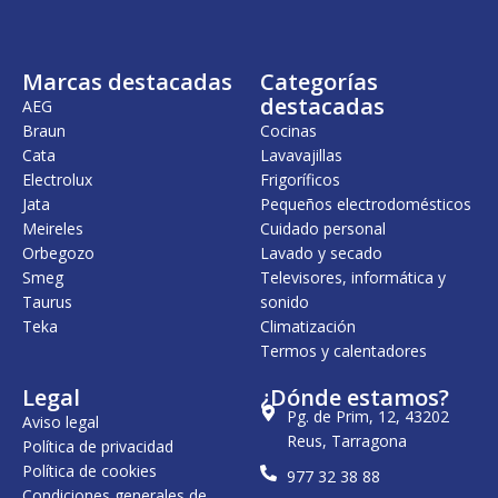
Marcas destacadas
Categorías
destacadas
AEG
Braun
Cocinas
Cata
Lavavajillas
Electrolux
Frigoríficos
Jata
Pequeños electrodomésticos
Meireles
Cuidado personal
Orbegozo
Lavado y secado
Smeg
Televisores, informática y
Taurus
sonido
Teka
Climatización
Termos y calentadores
Legal
¿Dónde estamos?
Pg. de Prim, 12, 43202
Aviso legal
Reus, Tarragona
Política de privacidad
Política de cookies
977 32 38 88
Condiciones generales de