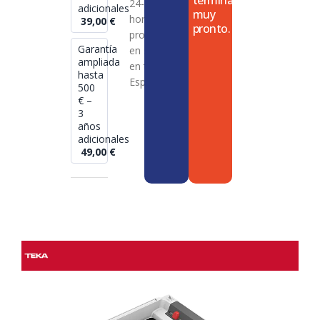
termina
24-72
adicionales
muy
horas en
39,00
€
pronto.
productos
Garantía
en stock
ampliada
en toda
hasta
España
500
€ –
3
años
adicionales
49,00
€